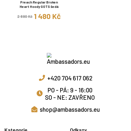
Preach Regular Broken
Heart Hoody GOTS šedá
1 480 Kč
2 690 Kč
+420 704 617 062
PO - PÁ: 9 - 16:00
SO - NE: ZAVŘENO
shop@ambassadors.eu
Kategorie
Odkazy