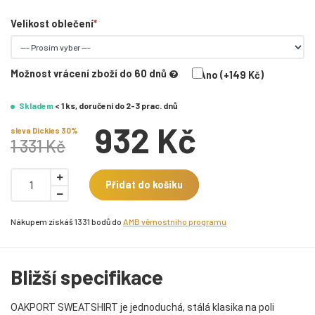
Velikost oblečení
Možnost vrácení zboží do 60 dnů
Ano (+149 Kč)
Skladem
< 1 ks, doručení do 2-3 prac. dnů
932 Kč
sleva Dickies 30%
1 331 Kč
Přidat do košíku
Nákupem získáš 1331 bodů do
AMB věrnostního programu
Bližší specifikace
OAKPORT SWEATSHIRT je jednoduchá, stálá klasika na poli