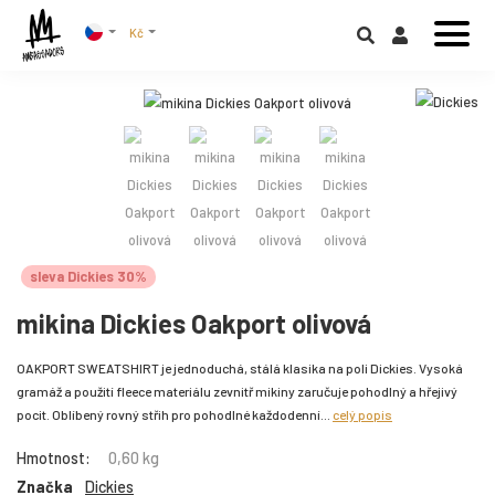
Kč
sleva Dickies 30%
mikina Dickies Oakport olivová
OAKPORT SWEATSHIRT je jednoduchá, stálá klasika na poli Dickies. Vysoká
gramáž a použití fleece materiálu zevnitř mikiny zaručuje pohodlný a hřejivý
pocit. Oblíbený rovný střih pro pohodlné každodenní...
celý popis
Hmotnost:
0,60 kg
Značka
Dickies