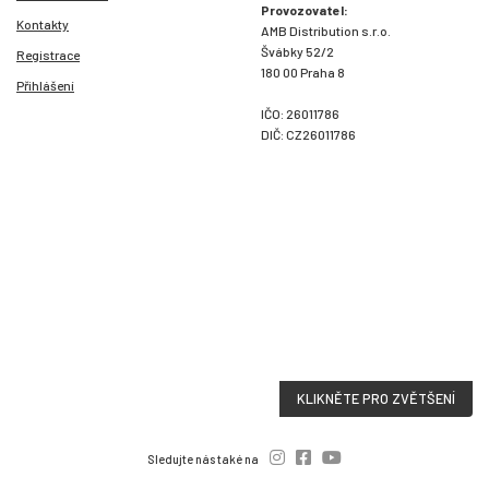
Provozovatel:
Kontakty
AMB Distribution s.r.o.
Švábky 52/2
Registrace
180 00 Praha 8
Přihlášení
IČO: 26011786
DIČ: CZ26011786
KLIKNĚTE PRO ZVĚTŠENÍ
Sledujte nás také na