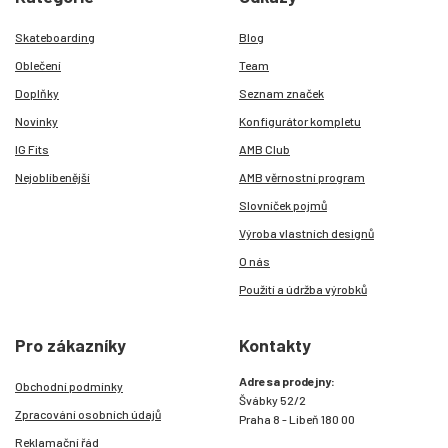
Skateboarding
Blog
Oblečení
Team
Doplňky
Seznam značek
Novinky
Konfigurátor kompletu
IG Fits
AMB Club
Nejoblíbenější
AMB věrnostní program
Slovníček pojmů
Výroba vlastních designů
O nás
Použití a údržba výrobků
Pro zákazníky
Kontakty
Adresa prodejny:
Obchodní podmínky
Švábky 52/2
Zpracování osobních údajů
Praha 8 - Libeň 180 00
Reklamační řád