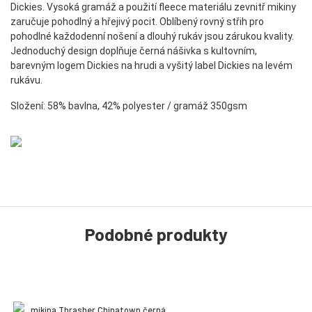
Dickies. V
ysoká gramáž a použití fleece materiálu zevnitř mikiny
zaručuje pohodlný a hřejivý pocit. Oblíbený rovný střih pro
pohodlné každodenní nošení a dlouhý rukáv jsou zárukou kvality.
Jednoduchý design doplňuje černá nášivka s kultovním,
barevným logem Dickies na hrudi a vyšitý label Dickies na levém
rukávu.
Složení: 58% bavlna, 42% polyester / gramáž 350gsm
Podobné produkty