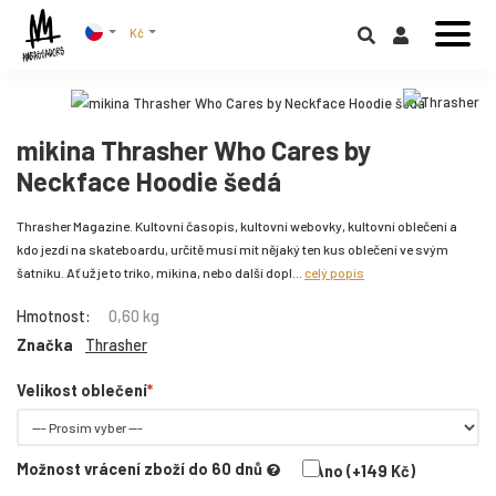
Kč
mikina Thrasher Who Cares by
Neckface Hoodie šedá
Thrasher Magazine. Kultovní časopis, kultovní webovky, kultovní oblečení a
kdo jezdí na skateboardu, určitě musí mít nějaký ten kus oblečení ve svým
šatníku. Ať už je to triko, mikina, nebo další dopl...
celý popis
Hmotnost:
0,60 kg
Značka
Thrasher
Velikost oblečení
Možnost vrácení zboží do 60 dnů
Ano (+149 Kč)