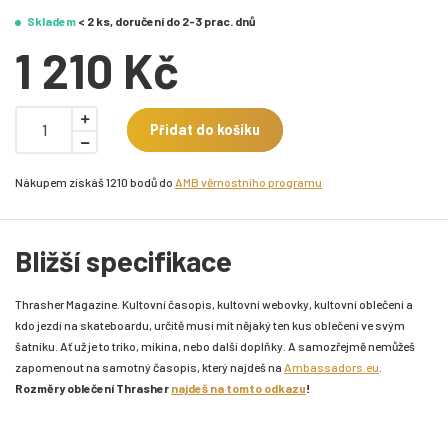
Skladem
< 2 ks, doručení do 2-3 prac. dnů
1 210 Kč
Přidat do košíku
Nákupem získáš 1210 bodů do
AMB věrnostního programu
Bližší specifikace
Thrasher Magazine. Kultovní časopis, kultovní webovky, kultovní oblečení a
kdo jezdí na skateboardu, určitě musí mít nějaký ten kus oblečení ve svým
šatníku. Ať už je to triko, mikina, nebo další doplňky. A samozřejmě nemůžeš
zapomenout na samotný časopis, který najdeš na
Ambassadors.eu
.
Rozměry oblečení Thrasher
najdeš na tomto odkazu
!