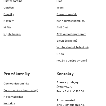
Skateboarding
Blog
Oblečení
Team
Doplňky
Seznam značek
Novinky
Konfigurátor kompletu
IG Fits
AMB Club
Nejoblíbenější
AMB věrnostní program
Slovníček pojmů
Výroba vlastních designů
O nás
Použití a údržba výrobků
Pro zákazníky
Kontakty
Adresa prodejny:
Obchodní podmínky
Švábky 52/2
Zpracování osobních údajů
Praha 8 - Libeň 180 00
Reklamační řád
Provozovatel:
Kontakty
AMB Distribution s.r.o.