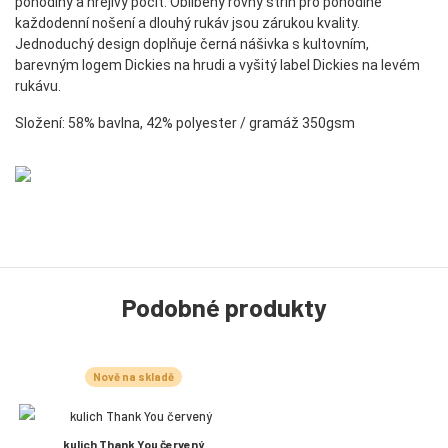
pohodlný a hřejivý pocit. Oblíbený rovný střih pro pohodlné
každodenní nošení a dlouhý rukáv jsou zárukou kvality.
Jednoduchý design doplňuje černá nášivka s kultovním,
barevným logem Dickies na hrudi a vyšitý label Dickies na levém
rukávu.
Složení: 58% bavlna, 42% polyester / gramáž 350gsm
Podobné produkty
Nově na skladě
kulich Thank You červený