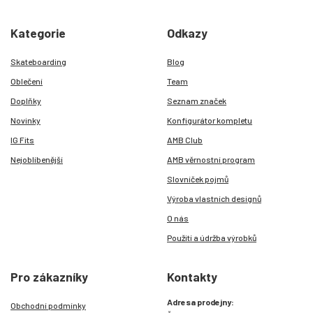
Kategorie
Odkazy
Skateboarding
Blog
Oblečení
Team
Doplňky
Seznam značek
Novinky
Konfigurátor kompletu
IG Fits
AMB Club
Nejoblíbenější
AMB věrnostní program
Slovníček pojmů
Výroba vlastních designů
O nás
Použití a údržba výrobků
Pro zákazníky
Kontakty
Adresa prodejny:
Obchodní podmínky