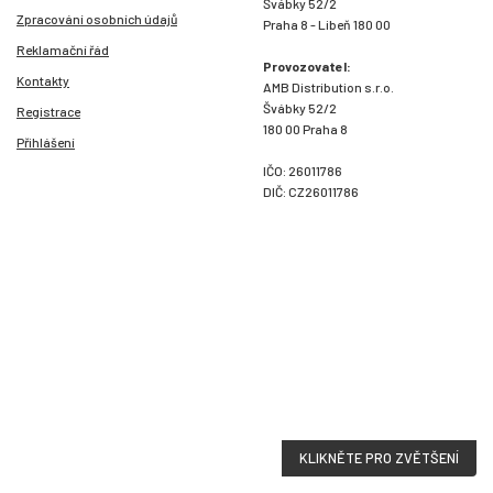
Švábky 52/2
Zpracování osobních údajů
Praha 8 - Libeň 180 00
Reklamační řád
Provozovatel:
Kontakty
AMB Distribution s.r.o.
Švábky 52/2
Registrace
180 00 Praha 8
Přihlášení
IČO: 26011786
DIČ: CZ26011786
KLIKNĚTE PRO ZVĚTŠENÍ