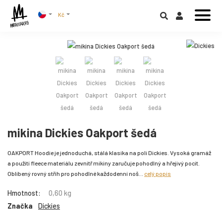
Kč
mikina Dickies Oakport šedá
OAKPORT Hoodie je jednoduchá, stálá klasika na poli Dickies. Vysoká gramáž
a použití fleece materiálu zevnitř mikiny zaručuje pohodlný a hřejivý pocit.
Oblíbený rovný střih pro pohodlné každodenní noš...
celý popis
Hmotnost:
0,60 kg
Značka
Dickies