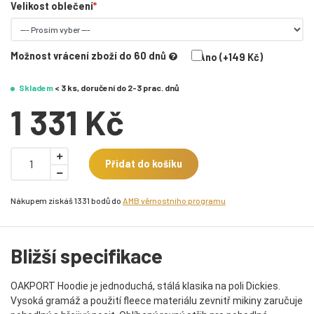
Velikost oblečení
Možnost vrácení zboží do 60 dnů
Ano (+149 Kč)
Skladem
< 3 ks, doručení do 2-3 prac. dnů
1 331 Kč
Přidat do košíku
Nákupem získáš 1331 bodů do
AMB věrnostního programu
Bližší specifikace
OAKPORT Hoodie je jednoduchá, stálá klasika na poli Dickies.
V
ysoká gramáž a použití fleece materiálu zevnitř mikiny zaručuje