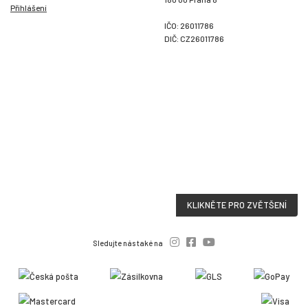
Přihlášení
IČO: 26011786
DIČ: CZ26011786
KLIKNĚTE PRO ZVĚTŠENÍ
Sledujte nás také na