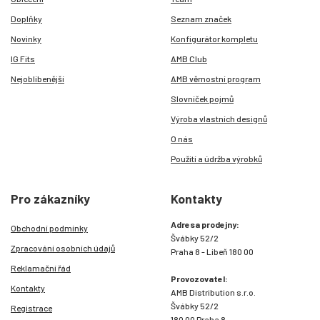
Doplňky
Seznam značek
Novinky
Konfigurátor kompletu
IG Fits
AMB Club
Nejoblíbenější
AMB věrnostní program
Slovníček pojmů
Výroba vlastních designů
O nás
Použití a údržba výrobků
Pro zákazníky
Kontakty
Adresa prodejny:
Obchodní podmínky
Švábky 52/2
Zpracování osobních údajů
Praha 8 - Libeň 180 00
Reklamační řád
Provozovatel:
Kontakty
AMB Distribution s.r.o.
Švábky 52/2
Registrace
180 00 Praha 8