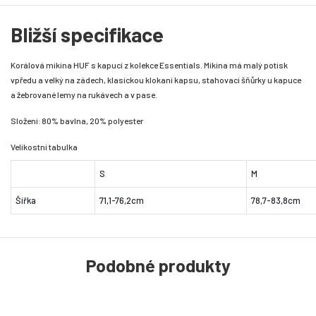
Bližší specifikace
Korálová mikina HUF s kapucí z kolekce Essentials. Mikina má malý potisk
vpředu a velký na zádech, klasickou klokaní kapsu, stahovací šňůrky u kapuce
a žebrované lemy na rukávech a v pase.
Složení: 80% bavlna, 20% polyester
Velikostní tabulka
S
M
Šířka
71,1-76,2cm
78,7-83,8cm
Podobné produkty