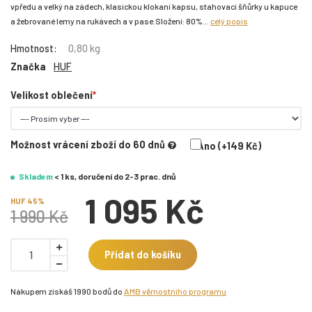
vpředu a velký na zádech, klasickou klokaní kapsu, stahovací šňůrky u kapuce
a žebrované lemy na rukávech a v pase.Složení: 80%...
celý popis
Hmotnost:
0,80 kg
Značka
HUF
Velikost oblečení
Možnost vrácení zboží do 60 dnů
Ano (+149 Kč)
Skladem
< 1 ks, doručení do 2-3 prac. dnů
1 095 Kč
HUF 45%
1 990 Kč
Přidat do košíku
Nákupem získáš 1990 bodů do
AMB věrnostního programu