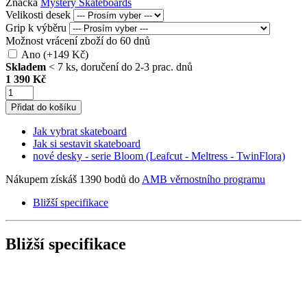
Značka
Mystery Skateboards
Velikosti desek
Grip k výběru
Možnost vrácení zboží do 60 dnů
Ano (+149 Kč)
Skladem
< 7 ks, doručení do 2-3 prac. dnů
1 390 Kč
Přidat do košíku
Jak vybrat skateboard
Jak si sestavit skateboard
nové desky - serie Bloom (Leafcut - Meltress - TwinFlora)
Nákupem získáš 1390 bodů do
AMB věrnostního programu
Bližší specifikace
Bližší specifikace