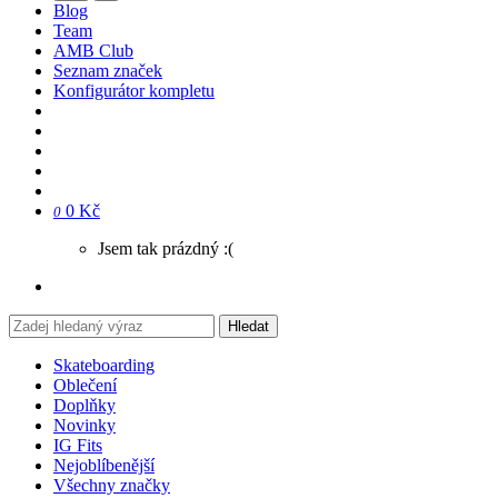
Blog
Team
AMB Club
Seznam značek
Konfigurátor kompletu
0 Kč
0
Jsem tak prázdný :(
Hledat
Skateboarding
Oblečení
Doplňky
Novinky
IG Fits
Nejoblíbenější
Všechny značky