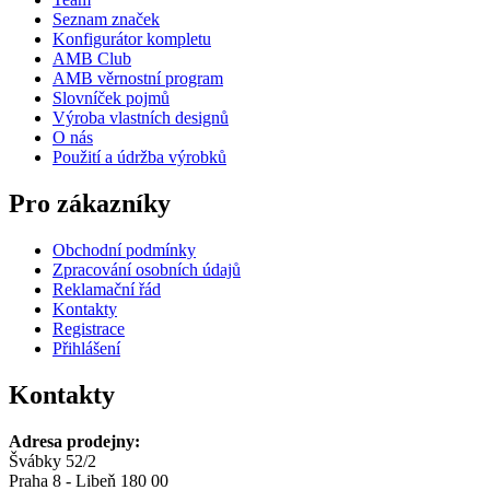
Seznam značek
Konfigurátor kompletu
AMB Club
AMB věrnostní program
Slovníček pojmů
Výroba vlastních designů
O nás
Použití a údržba výrobků
Pro zákazníky
Obchodní podmínky
Zpracování osobních údajů
Reklamační řád
Kontakty
Registrace
Přihlášení
Kontakty
Adresa prodejny:
Švábky 52/2
Praha 8 - Libeň 180 00