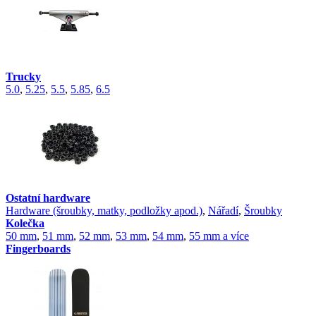
Trucky
5.0
,
5.25
,
5.5
,
5.85
,
6.5
Ostatní hardware
Hardware (šroubky, matky, podložky apod.)
,
Nářadí
,
Šroubky
Kolečka
50 mm
,
51 mm
,
52 mm
,
53 mm
,
54 mm
,
55 mm a více
Fingerboards