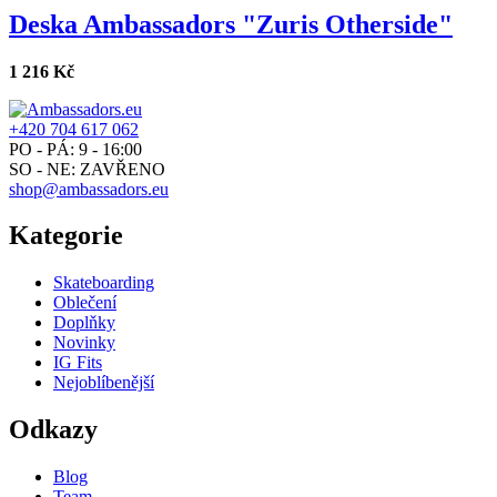
Deska Ambassadors "Zuris Otherside"
1 216 Kč
+420 704 617 062
PO - PÁ: 9 - 16:00
SO - NE: ZAVŘENO
shop@ambassadors.eu
Kategorie
Skateboarding
Oblečení
Doplňky
Novinky
IG Fits
Nejoblíbenější
Odkazy
Blog
Team