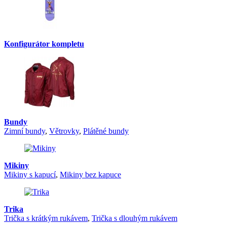
Konfigurátor kompletu
Bundy
Zimní bundy
,
Větrovky
,
Plátěné bundy
Mikiny
Mikiny s kapucí
,
Mikiny bez kapuce
Trika
Trička s krátkým rukávem
,
Trička s dlouhým rukávem