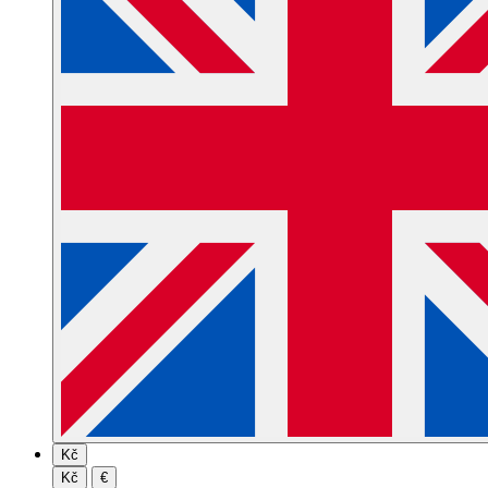
Kč
Kč
€