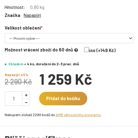
Hmotnost:
0,80 kg
Značka
Napapijri
Velikost oblečení
Možnost vrácení zboží do 60 dnů
Ano (+149 Kč)
Skladem
< 4 ks, doručení do 2-3 prac. dnů
1 259 Kč
Napapijri 45%
2 290 Kč
Přidat do košíku
Nákupem získáš 2290 bodů do
AMB věrnostního programu