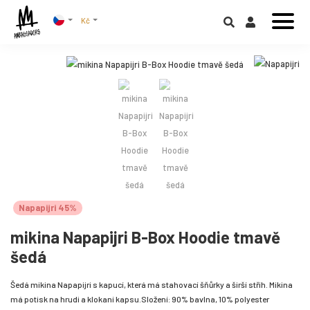
Kč
Napapijri 45%
mikina Napapijri B-Box Hoodie tmavě
šedá
Šedá mikina Napapijri s kapucí, která má stahovací šňůrky a širší střih. Mikina
má potisk na hrudi a klokaní kapsu.Složení: 90% bavlna, 10% polyester