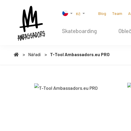
Blog
Team
A
Kč
Skateboarding
Obleč
Nářadí
T-Tool Ambassadors.eu PRO