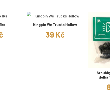
1ks
Kingpin We Trucks Hollow
č
39 Kč
Šroubk
délka 1