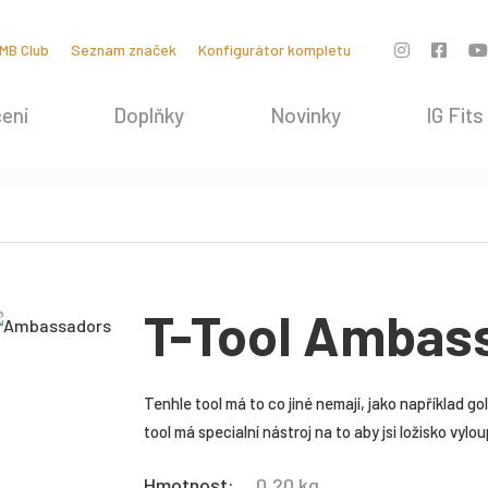
MB Club
Seznam značek
Konfigurátor kompletu
ení
Doplňky
Novinky
IG Fits
T-Tool Ambas
Tenhle tool má to co jiné nemají, jako například g
tool má specialní nástroj na to aby jsi ložisko vylo
Hmotnost:
0,20 kg