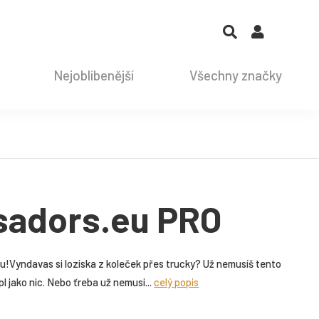
Nejoblíbenější
Všechny značky
sadors.eu PRO
olu!Vyndavas si loziska z koleček přes trucky? Už nemusíš tento
upl jako nic. Nebo ťreba už nemusi...
celý popis