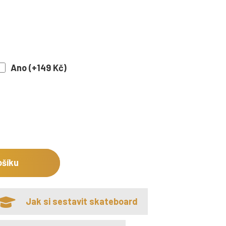
Ano (+149 Kč)
ošíku
Jak si sestavit skateboard