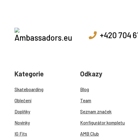
+420 704 6
Kategorie
Odkazy
Skateboarding
Blog
Oblečení
Team
Doplňky
Seznam značek
Novinky
Konfigurátor kompletu
IG Fits
AMB Club