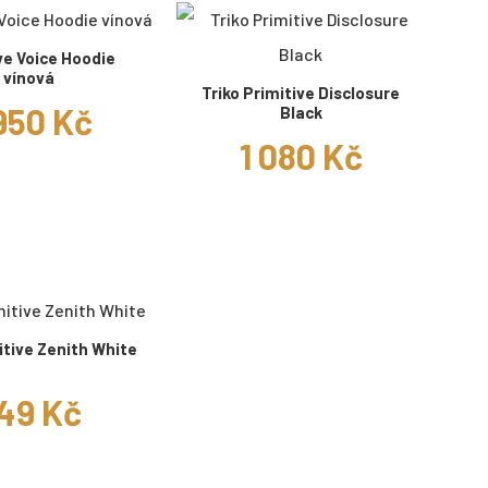
ve Voice Hoodie
vínová
Triko Primitive Disclosure
950 Kč
Black
1 080 Kč
itive Zenith White
49 Kč