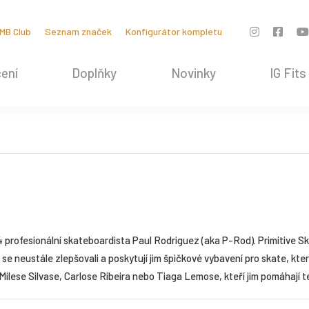
MB Club
Seznam značek
Konfigurátor kompletu
ení
Doplňky
Novinky
IG Fits
14 profesionální skateboardista Paul Rodriguez (aka P-Rod). Primitive S
se neustále zlepšovali a poskytují jim špičkové vybavení pro skate, kt
Milese Silvase, Carlose Ribeira nebo Tiaga Lemose, kteří jim pomáhají t