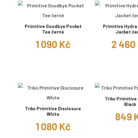
Primitive Goodbye Pocket
Primitive Hydr
Tee černé
Jacket če
1 090 Kč
2 460
Triko Primitive
Black
Triko Primitive Disclosure
849 
White
1 080 Kč