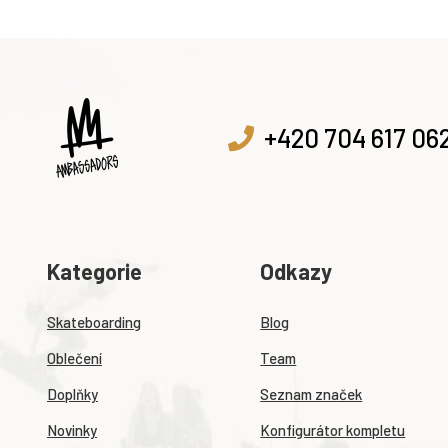
+420 704 617 06
Kategorie
Odkazy
Skateboarding
Blog
Oblečení
Team
Doplňky
Seznam značek
Novinky
Konfigurátor kompletu