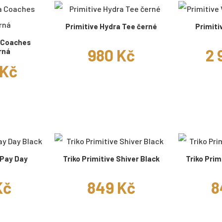
Primitive Hydra Tee černé
Primiti
a Coaches
980 Kč
2 
rná
 Kč
 Pay Day
Triko Primitive Shiver Black
Triko Prim
Kč
849 Kč
8