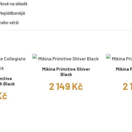
Nově na skladě
Nejoblíbenější
nebo větší
Mikina Primitive Shiver
Mikina 
Black
mitive
2 149 Kč
2 
h Black
Kč