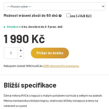
Možnost vrácení zboží do 60 dnů
Ano (+149 Kč)
Skladem
< 4 ks, doručení do 2-3 prac. dnů
1 990 Kč
Přidat do košíku
Nákupem získáš 1990 bodů do
AMB věrnostního programu
Bližší specifikace
Černá mikina RVCA s kapucí s malým potiskem na hrudi a velkým na zádech.
Mikina má klasickou klokaní kapsu, stahovací šňůrky na kapuci a lemy na
rukávech a v pase.