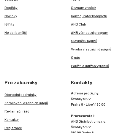
Doplňky
Seznam značek
Novinky
Konfigurátor kompletu
IG Fits
AMB Club
Nejoblíbenější
AMB věrnostní program
Slovníček pojmů
Výroba vlastních designů
O nás
Použití a údržba výrobků
Pro zákazníky
Kontakty
Adresa prodejny:
Obchodní podmínky
Švábky 52/2
Zpracování osobních údajů
Praha 8 - Libeň 180 00
Reklamační řád
Provozovatel:
Kontakty
AMB Distribution s.r.o.
Švábky 52/2
Registrace
180 00 Praha 8