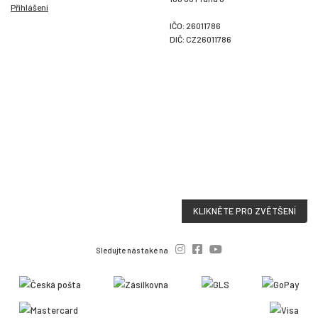
Přihlášení
IČO: 26011786
DIČ: CZ26011786
KLIKNĚTE PRO ZVĚTŠENÍ
Sledujte nás také na