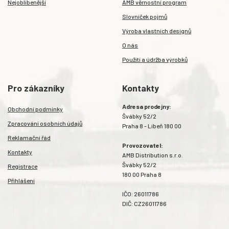
Nejoblíbenější
AMB věrnostní program
Slovníček pojmů
Výroba vlastních designů
O nás
Použití a údržba výrobků
Pro zákazníky
Kontakty
Adresa prodejny:
Obchodní podmínky
Švábky 52/2
Zpracování osobních údajů
Praha 8 - Libeň 180 00
Reklamační řád
Provozovatel:
Kontakty
AMB Distribution s.r.o.
Švábky 52/2
Registrace
180 00 Praha 8
Přihlášení
IČO: 26011786
DIČ: CZ26011786