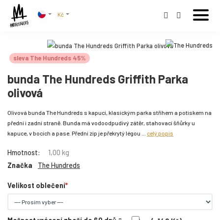
Kč
sleva The Hundreds 45%
bunda The Hundreds Griffith Parka
olivová
Olivová bunda The Hundreds s kapucí, klasickým parka střihem a potiskem na
přední i zadní straně. Bunda má vodoodpudivý zátěr, stahovací šňůrky u
kapuce, v bocích a pase. Přední zip je překrytý légou ...
celý popis
Hmotnost:
1,00 kg
Značka
The Hundreds
Velikost oblečení