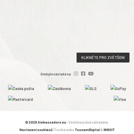
KLIKNĚTE PRO ZVĚTŠENÍ
Sledujte nás také na
© 2026 Ambassadors.eu
- Všechna práva vyhrazena.
Nastavení souhlasů
| Tvorba webu
TsunamiDigital
&
INNOIT