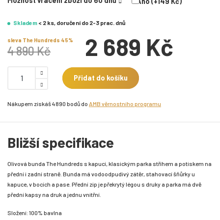
Možnost vrácení zboží do 60 dnů
Ano (+149 Kč)
Skladem
< 2 ks, doručení do 2-3 prac. dnů
2 689 Kč
sleva The Hundreds 45%
4 890 Kč
Přidat do košíku
Nákupem získáš 4890 bodů do
AMB věrnostního programu
Bližší specifikace
Olivová bunda The Hundreds s kapucí, klasickým parka střihem a potiskem na
přední i zadní straně. Bunda má vodoodpudivý zátěr, stahovací šňůrky u
kapuce, v bocích a pase. Přední zip je překrytý légou s druky a parka má dvě
přední kapsy na druk a jednu vnitřní.
Složení: 100% bavlna