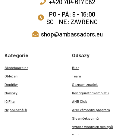
+420 704 617 062
PO - PÁ: 9 - 16:00
SO - NE: ZAVŘENO
shop@ambassadors.eu
Kategorie
Odkazy
Skateboarding
Blog
Oblečení
Team
Doplňky
Seznam značek
Novinky
Konfigurátor kompletu
IG Fits
AMB Club
Nejoblíbenější
AMB věrnostní program
Slovníček pojmů
Výroba vlastních designů