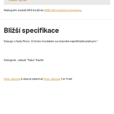
Nákupem získáš 950 bodů do
AMB věrnostního programu
Bližší specifikace
Design z řady Micro. S tímto modelem se stanete nepřehlédnutelným !
Designer: Jakub "Yako" Karlík
Grip Jessup
k desce zdarma!
Grip Jessup
for free!