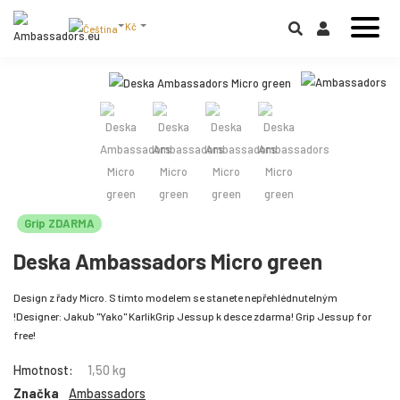
Kč
Grip ZDARMA
Deska Ambassadors Micro green
Design z řady Micro. S tímto modelem se stanete nepřehlédnutelným
!Designer: Jakub "Yako" KarlíkGrip Jessup k desce zdarma! Grip Jessup for
free!
Hmotnost:
1,50 kg
Značka
Ambassadors