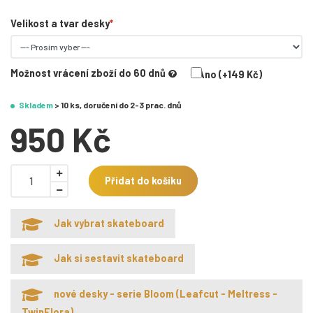
Velikost a tvar desky
Možnost vrácení zboží do 60 dnů
Ano (+149 Kč)
Skladem
> 10 ks, doručení do 2-3 prac. dnů
950 Kč
Přidat do košíku
Jak vybrat skateboard
Jak si sestavit skateboard
nové desky - serie Bloom (Leafcut - Meltress -
TwinFlora)