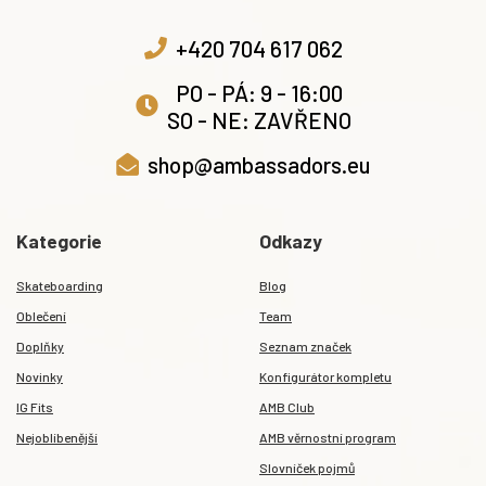
+420 704 617 062
PO - PÁ: 9 - 16:00
SO - NE: ZAVŘENO
shop@ambassadors.eu
Kategorie
Odkazy
Skateboarding
Blog
Oblečení
Team
Doplňky
Seznam značek
Novinky
Konfigurátor kompletu
IG Fits
AMB Club
Nejoblíbenější
AMB věrnostní program
Slovníček pojmů