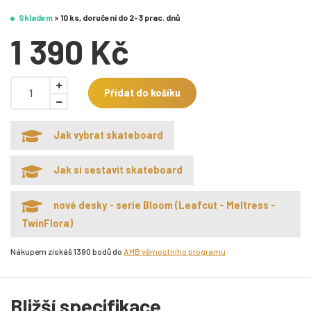
Skladem
> 10 ks, doručení do 2-3 prac. dnů
1 390 Kč
Přidat do košíku
Jak vybrat skateboard
Jak si sestavit skateboard
nové desky - serie Bloom (Leafcut - Meltress -
TwinFlora)
Nákupem získáš 1390 bodů do
AMB věrnostního programu
Bližší specifikace