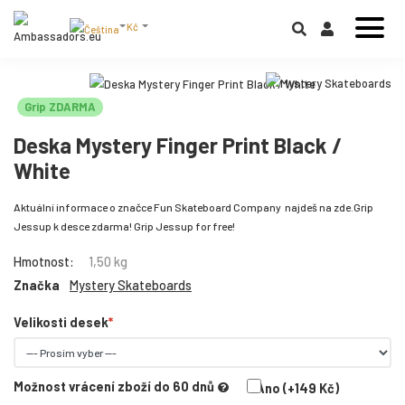
Kč
Grip ZDARMA
Deska Mystery Finger Print Black /
White
Aktuální informace o značce Fun Skateboard Company najdeš na zde.Grip
Jessup k desce zdarma! Grip Jessup for free!
Hmotnost:
1,50 kg
Značka
Mystery Skateboards
Velikosti desek
Možnost vrácení zboží do 60 dnů
Ano (+149 Kč)