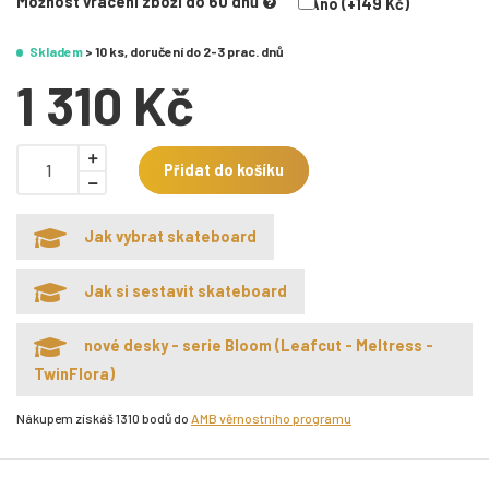
Možnost vrácení zboží do 60 dnů
Ano (+149 Kč)
Skladem
> 10 ks, doručení do 2-3 prac. dnů
1 310 Kč
Přidat do košíku
Jak vybrat skateboard
Jak si sestavit skateboard
nové desky - serie Bloom (Leafcut - Meltress -
TwinFlora)
Nákupem získáš 1310 bodů do
AMB věrnostního programu