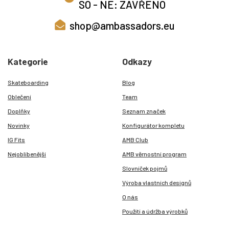
SO - NE: ZAVŘENO
shop@ambassadors.eu
Kategorie
Odkazy
Skateboarding
Blog
Oblečení
Team
Doplňky
Seznam značek
Novinky
Konfigurátor kompletu
IG Fits
AMB Club
Nejoblíbenější
AMB věrnostní program
Slovníček pojmů
Výroba vlastních designů
O nás
Použití a údržba výrobků