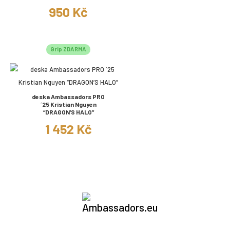
950 Kč
Grip ZDARMA
deska Ambassadors PRO
´25 Kristian Nguyen
“DRAGON’S HALO”
1 452 Kč