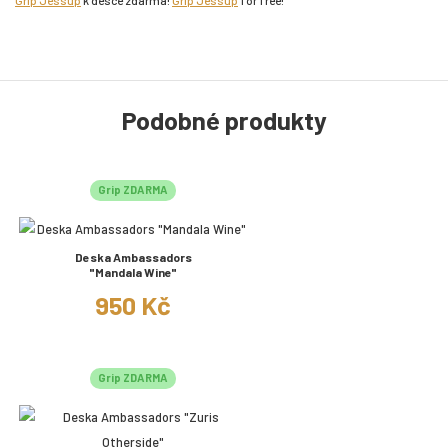
Grip Jessup
k desce zdarma!
Grip Jessup
for free!
Podobné produkty
Grip ZDARMA
Deska Ambassadors
"Mandala Wine"
950 Kč
Grip ZDARMA