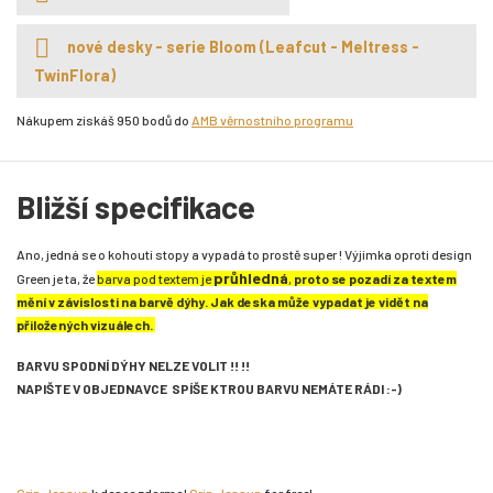
nové desky - serie Bloom (Leafcut - Meltress -
TwinFlora)
Nákupem získáš 950 bodů do
AMB věrnostního programu
Bližší specifikace
Ano, jedná se o kohoutí stopy a vypadá to prostě super ! Výjimka oproti design
průhledná
Green je ta, že
barva pod textem je
,
proto se pozadí za textem
mění v závislosti na barvě dýhy. Jak deska může vypadat je vidět na
přiložených vizuálech.
BARVU SPODNÍ DÝHY NELZE VOLIT !! !!
NAPIŠTE V OBJEDNAVCE SPÍŠE KTROU BARVU NEMÁTE RÁDI :-)