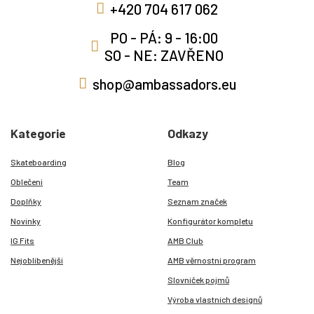
+420 704 617 062
PO - PÁ: 9 - 16:00
SO - NE: ZAVŘENO
shop@ambassadors.eu
Kategorie
Odkazy
Skateboarding
Blog
Oblečení
Team
Doplňky
Seznam značek
Novinky
Konfigurátor kompletu
IG Fits
AMB Club
Nejoblíbenější
AMB věrnostní program
Slovníček pojmů
Výroba vlastních designů