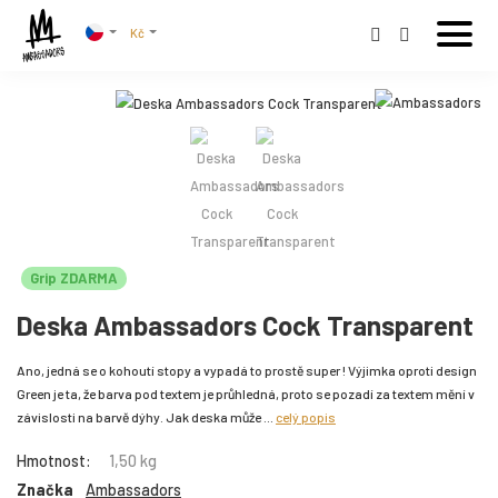
Kč
Grip ZDARMA
Deska Ambassadors Cock Transparent
Ano, jedná se o kohoutí stopy a vypadá to prostě super ! Výjimka oproti design
Green je ta, že barva pod textem je průhledná, proto se pozadí za textem mění v
závislosti na barvě dýhy. Jak deska může ...
celý popis
Hmotnost:
1,50 kg
Značka
Ambassadors