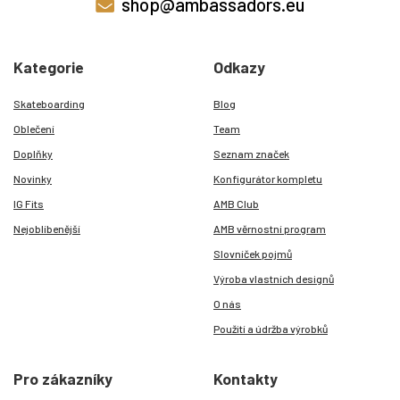
shop@ambassadors.eu
Kategorie
Odkazy
Skateboarding
Blog
Oblečení
Team
Doplňky
Seznam značek
Novinky
Konfigurátor kompletu
IG Fits
AMB Club
Nejoblíbenější
AMB věrnostní program
Slovníček pojmů
Výroba vlastních designů
O nás
Použití a údržba výrobků
Pro zákazníky
Kontakty