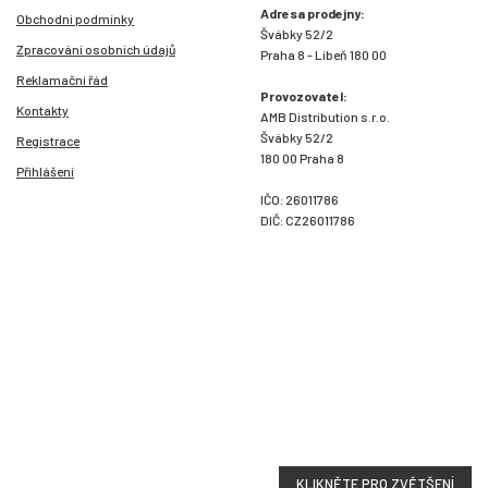
Adresa prodejny:
Obchodní podmínky
Švábky 52/2
Zpracování osobních údajů
Praha 8 - Libeň 180 00
Reklamační řád
Provozovatel:
Kontakty
AMB Distribution s.r.o.
Švábky 52/2
Registrace
180 00 Praha 8
Přihlášení
IČO: 26011786
DIČ: CZ26011786
KLIKNĚTE PRO ZVĚTŠENÍ