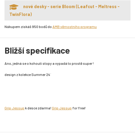
nové desky - serie Bloom (Leafcut - Meltress -
TwinFlora)
Nákupem získáš 950 bodů do
AMB věrnostního programu
Bližší specifikace
Ano, jedná se o kohoutí stopy a vypadá to prostě super !
design z kolekce Summer 24´
Grip Jessup
k desce zdarma!
Grip Jessup
for free!