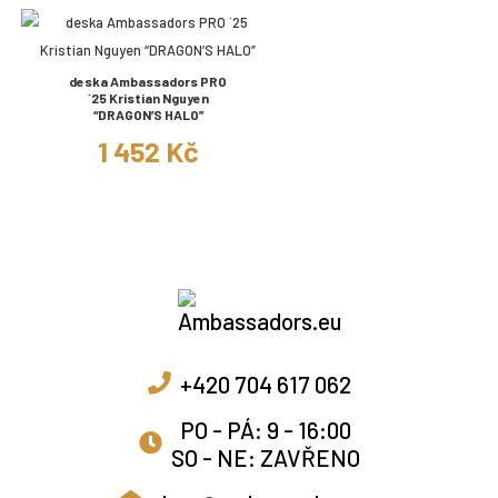
deska Ambassadors PRO
´25 Kristian Nguyen
“DRAGON’S HALO”
1 452 Kč
+420 704 617 062
PO - PÁ: 9 - 16:00
SO - NE: ZAVŘENO