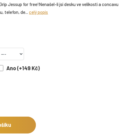
ip Jessup for free!Nenašel-li jsi desku ve velikosti a concavu
, telefon, de...
celý popis
Ano (+149 Kč)
ošíku