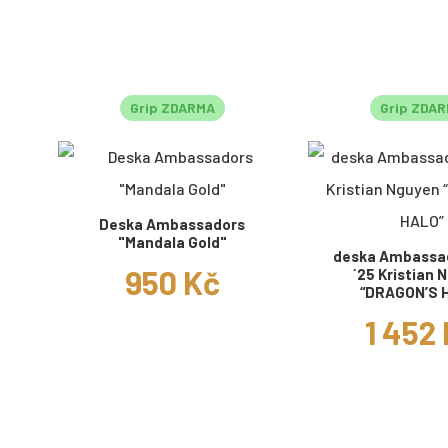
Grip ZDARMA
Grip ZDA
Deska Ambassadors
"Mandala Gold"
deska Ambassa
950 Kč
´25 Kristian 
“DRAGON’S 
1 452