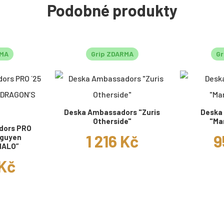
Podobné produkty
RMA
Grip ZDARMA
Gr
Deska Ambassadors "Zuris
Deska
Otherside"
"Ma
dors PRO
1 216 Kč
9
Nguyen
HALO”
 Kč