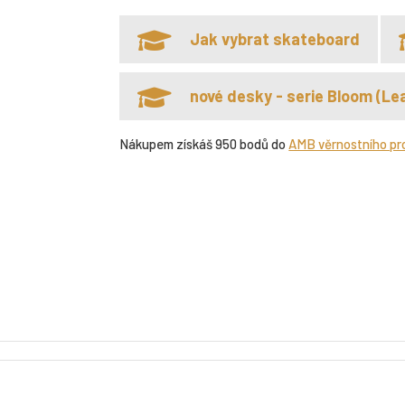
Jak vybrat skateboard
nové desky - serie Bloom (Lea
Nákupem získáš 950 bodů do
AMB věrnostního p