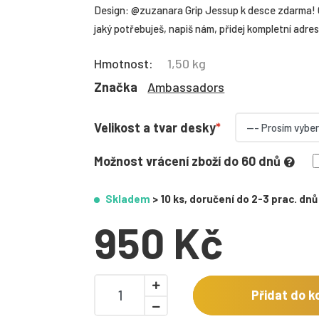
Design: @zuzanara Grip Jessup k desce zdarma! Gr
jaký potřebuješ, napiš nám, přidej kompletní adresu
Hmotnost:
1,50 kg
Značka
Ambassadors
Velikost a tvar desky
Možnost vrácení zboží do 60 dnů
Skladem
> 10 ks, doručení do 2-3 prac. dnů
950 Kč
Přidat do k