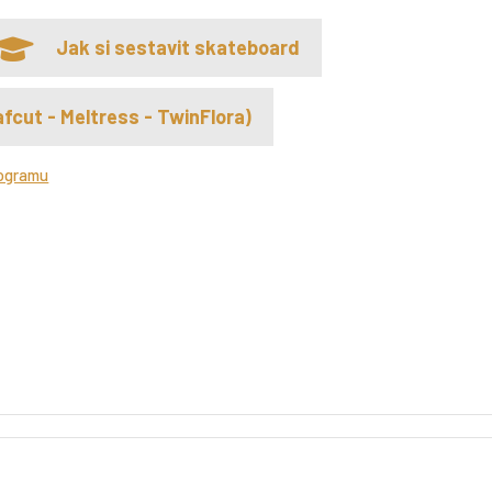
Jak si sestavit skateboard
fcut - Meltress - TwinFlora)
rogramu