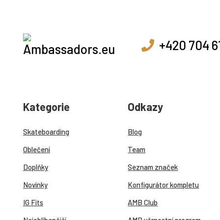
+420 704 6
Kategorie
Odkazy
Skateboarding
Blog
Oblečení
Team
Doplňky
Seznam značek
Novinky
Konfigurátor kompletu
IG Fits
AMB Club