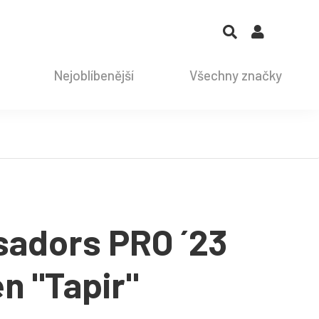
Nejoblíbenější
Všechny značky
adors PRO ´23
n "Tapir"