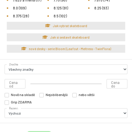
7.625 a menší (17)
7.75 (90)
7.875 (74)
8.0 (109)
8.125 (91)
8.25 (93)
8.375 (28)
8.5 (102)
Jak vybrat skateboard
Jak si sestavit skateboard
nové desky - serie Bloom (Leafcut - Meltress - TwinFlora)
Značka
Cena
Cena
od
do
Nově na skladě
Nejoblíbenější
nebo větší
Grip ZDARMA
Řazení: