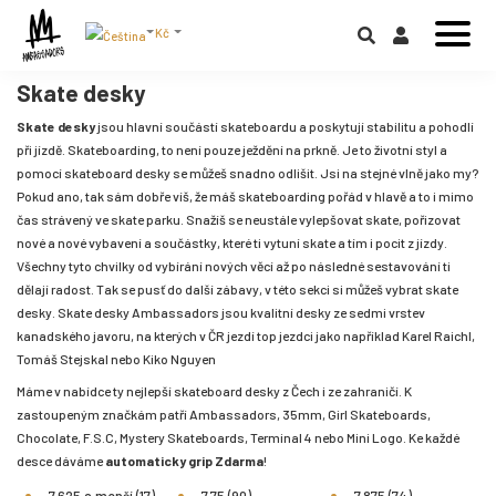
Kč
Skate desky
Skate desky
jsou hlavní součástí skateboardu a poskytují stabilitu a pohodlí
při jízdě. Skateboarding, to není pouze ježdění na prkně. Je to životní styl a
pomocí skateboard desky se můžeš snadno odlišit. Jsi na stejné vlně jako my?
Pokud ano, tak sám dobře víš, že máš skateboarding pořád v hlavě a to i mimo
čas strávený ve skate parku. Snažíš se neustále vylepšovat skate, pořizovat
nové a nové vybavení a součástky, které ti vytuní skate a tím i pocit z jízdy.
Všechny tyto chvilky od vybírání nových věcí až po následné sestavování ti
dělají radost. Tak se pusť do další zábavy, v této sekci si můžeš vybrat skate
desky. Skate desky Ambassadors jsou kvalitní desky ze sedmi vrstev
kanadského javoru, na kterých v ČR jezdí top jezdci jako například
Karel Raichl
,
Tomáš Stejskal
nebo
Kiko Nguyen
Máme v nabídce ty nejlepší skateboard desky z Čech i ze zahraničí. K
zastoupeným značkám patří Ambassadors, 35mm, Girl Skateboards,
Chocolate, F.S.C, Mystery Skateboards, Terminal 4 nebo Mini Logo. Ke každé
desce dáváme
automaticky grip Zdarma
!