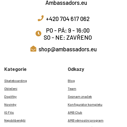
+420 704 617 062
PO - PÁ: 9 - 16:00
SO - NE: ZAVŘENO
shop@ambassadors.eu
Kategorie
Odkazy
Skateboarding
Blog
Oblečení
Team
Doplňky
Seznam značek
Novinky
Konfigurátor kompletu
IG Fits
AMB Club
Nejoblíbenější
AMB věrnostní program