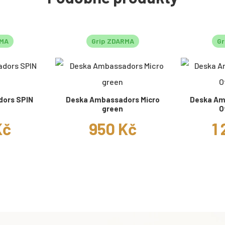
RMA
Grip ZDARMA
Gr
ors SPIN
Deska Ambassadors Micro
Deska Am
green
O
Kč
950 Kč
1 