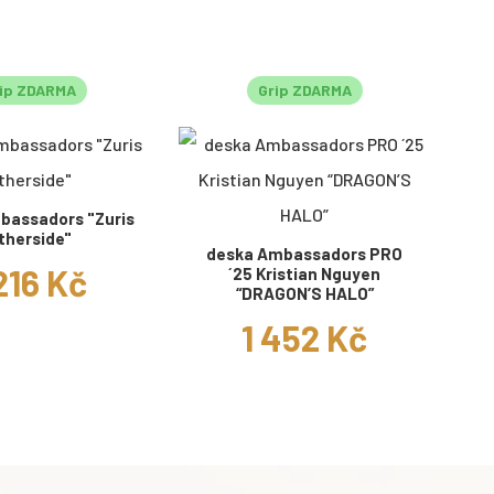
ip ZDARMA
Grip ZDARMA
bassadors "Zuris
therside"
deska Ambassadors PRO
216 Kč
´25 Kristian Nguyen
“DRAGON’S HALO”
1 452 Kč