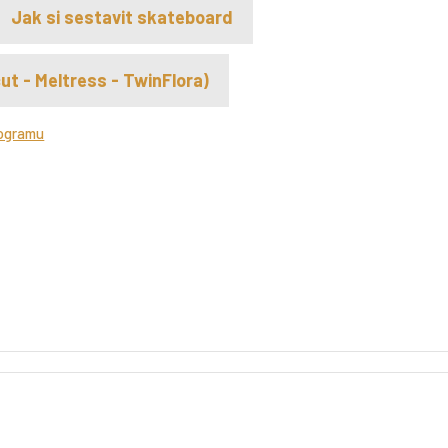
Jak si sestavit skateboard
ut - Meltress - TwinFlora)
rogramu