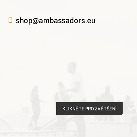
shop@ambassadors.eu
KLIKNĚTE PRO ZVĚTŠENÍ