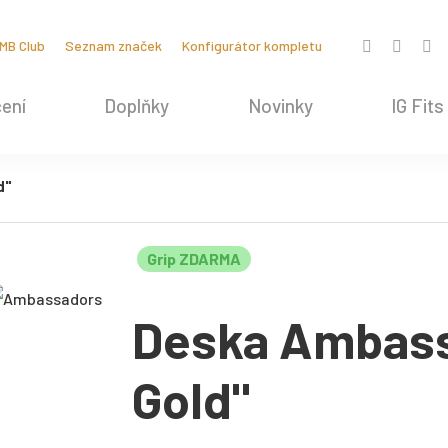
MB Club
Seznam značek
Konfigurátor kompletu
ení
Doplňky
Novinky
IG Fits
d"
Grip ZDARMA
Deska Ambass
Gold"