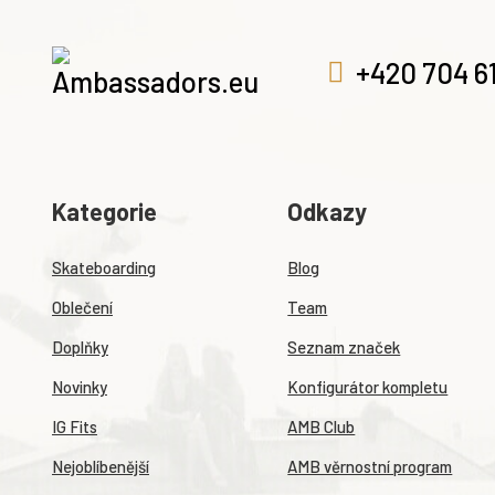
+420 704 6
Kategorie
Odkazy
Skateboarding
Blog
Oblečení
Team
Doplňky
Seznam značek
Novinky
Konfigurátor kompletu
IG Fits
AMB Club
Nejoblíbenější
AMB věrnostní program