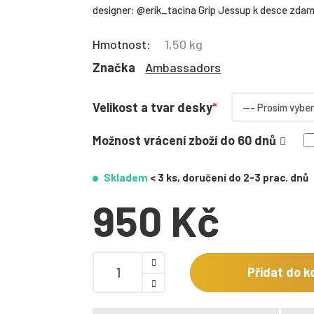
designer: @erik_tacina Grip Jessup k desce zdarm
Hmotnost:
1,50 kg
Značka
Ambassadors
Velikost a tvar desky
Možnost vrácení zboží do 60 dnů
Skladem
< 3 ks, doručení do 2-3 prac. dnů
950 Kč
Přidat do k