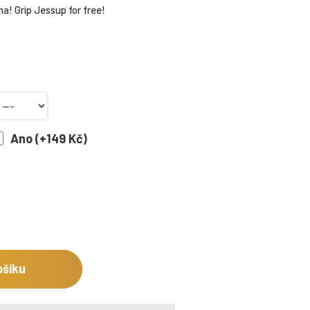
a! Grip Jessup for free!
Ano (+149 Kč)
ošíku