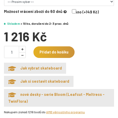
Možnost vrácení zboží do 60 dnů
Ano (+149 Kč)
Skladem
> 10 ks, doručení do 2-3 prac. dnů
1 216 Kč
Přidat do košíku
Jak vybrat skateboard
Jak si sestavit skateboard
nové desky - serie Bloom (Leafcut - Meltress -
TwinFlora)
Nákupem získáš 1216 bodů do
AMB věrnostního programu