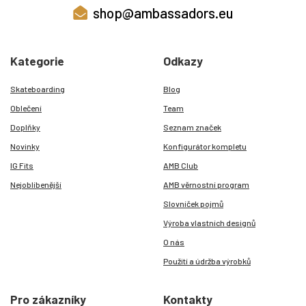
shop@ambassadors.eu
Kategorie
Odkazy
Skateboarding
Blog
Oblečení
Team
Doplňky
Seznam značek
Novinky
Konfigurátor kompletu
IG Fits
AMB Club
Nejoblíbenější
AMB věrnostní program
Slovníček pojmů
Výroba vlastních designů
O nás
Použití a údržba výrobků
Pro zákazníky
Kontakty