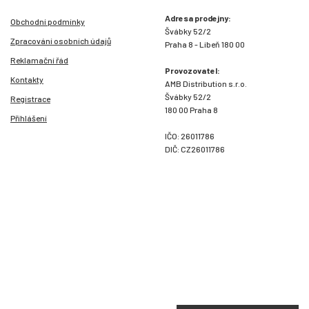
Adresa prodejny:
Obchodní podmínky
Švábky 52/2
Zpracování osobních údajů
Praha 8 - Libeň 180 00
Reklamační řád
Provozovatel:
Kontakty
AMB Distribution s.r.o.
Švábky 52/2
Registrace
180 00 Praha 8
Přihlášení
IČO: 26011786
DIČ: CZ26011786