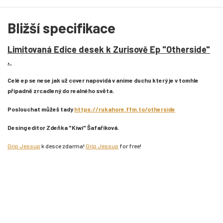
Bližší specifikace
Limitovaná Edice desek k Zurisově Ep "Otherside"
.
Celé ep se nese jak už cover napovídá v anime duchu který je v tomhle
případně zrcadlený do realného světa.
Poslouchat můžeš tady
https://rukahore.ffm.to/otherside
Desing editor Zdeňka "Kiwi" Šafaříková.
Grip Jessup
k desce zdarma!
Grip Jessup
for free!