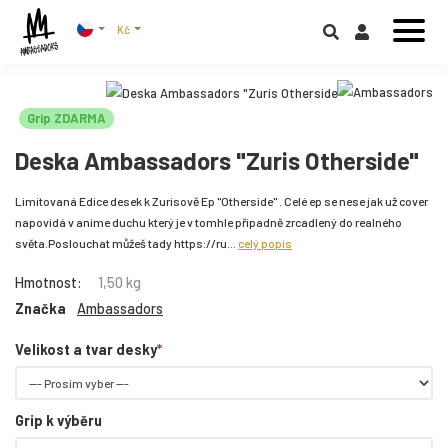
Kč
Grip ZDARMA
Deska Ambassadors "Zuris Otherside"
Limitovaná Edice desek k Zurisově Ep "Otherside" . Celé ep se nese jak už cover
napovídá v anime duchu který je v tomhle případně zrcadlený do realného
světa.Poslouchat můžeš tady https://ru...
celý popis
Hmotnost:
1,50 kg
Značka
Ambassadors
Velikost a tvar desky
Grip k výběru