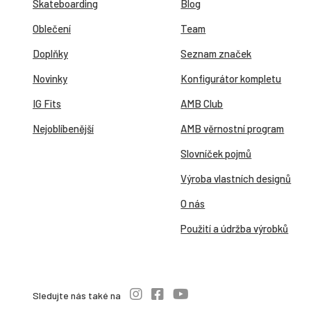
Skateboarding
Blog
Oblečení
Team
Doplňky
Seznam značek
Novinky
Konfigurátor kompletu
IG Fits
AMB Club
Nejoblíbenější
AMB věrnostní program
Slovníček pojmů
Výroba vlastních designů
O nás
Použití a údržba výrobků
Sledujte nás také na