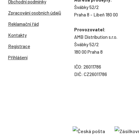
Obchodní podmínky
Švábky 52/2
Zpracování osobních údajů
Praha 8 - Libeň 180 00
Reklamační řád
Provozovatel:
Kontakty
AMB Distribution s.r.o.
Švábky 52/2
Registrace
180 00 Praha 8
Přihlášení
IČO: 26011786
DIČ: CZ26011786