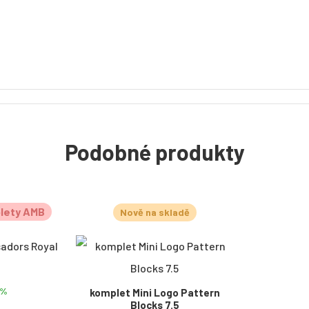
Podobné produkty
lety AMB
Nově na skladě
0%
komplet Mini Logo Pattern
Blocks 7.5