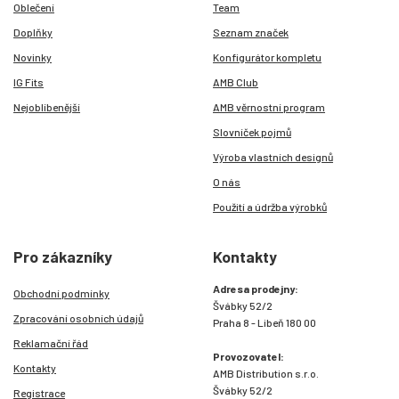
Oblečení
Team
Doplňky
Seznam značek
Novinky
Konfigurátor kompletu
IG Fits
AMB Club
Nejoblíbenější
AMB věrnostní program
Slovníček pojmů
Výroba vlastních designů
O nás
Použití a údržba výrobků
Pro zákazníky
Kontakty
Adresa prodejny:
Obchodní podmínky
Švábky 52/2
Zpracování osobních údajů
Praha 8 - Libeň 180 00
Reklamační řád
Provozovatel:
Kontakty
AMB Distribution s.r.o.
Švábky 52/2
Registrace