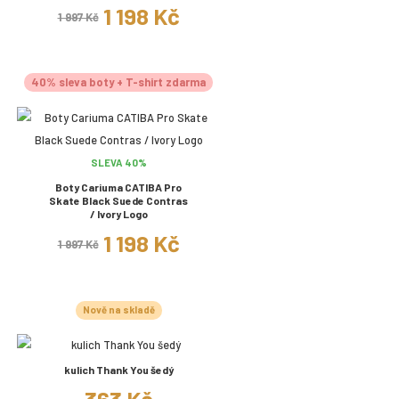
1 198 Kč
1 997 Kč
40% sleva boty + T-shirt zdarma
SLEVA 40%
Boty Cariuma CATIBA Pro
Skate Black Suede Contras
/ Ivory Logo
1 198 Kč
1 997 Kč
Nově na skladě
kulich Thank You šedý
363 Kč