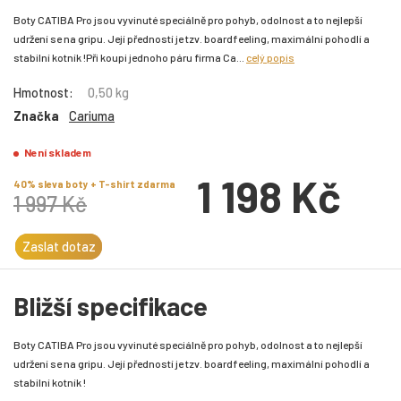
Boty CATIBA Pro jsou vyvinuté speciálně pro pohyb, odolnost a to nejlepší
udržení se na gripu. Její předností je tzv. boardfeeling, maximální pohodlí a
stabilní kotník !Při koupi jednoho páru firma Ca...
celý popis
Hmotnost:
0,50 kg
Značka
Cariuma
Není skladem
1 198 Kč
40% sleva boty + T-shirt zdarma
1 997 Kč
Zaslat dotaz
Bližší specifikace
Boty CATIBA Pro jsou vyvinuté speciálně pro pohyb, odolnost a to nejlepší
udržení se na gripu. Její předností je tzv. boardfeeling, maximální pohodlí a
stabilní kotník !