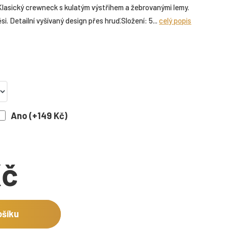
lasický crewneck s kulatým výstřihem a žebrovanými lemy.
. Detailní vyšívaný design přes hruď.Složení: 5...
celý popis
Ano (+149 Kč)
Kč
ošíku