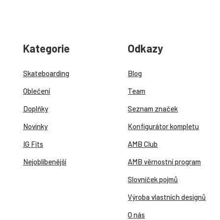
Kategorie
Odkazy
Skateboarding
Blog
Oblečení
Team
Doplňky
Seznam značek
Novinky
Konfigurátor kompletu
IG Fits
AMB Club
Nejoblíbenější
AMB věrnostní program
Slovníček pojmů
Výroba vlastních designů
O nás