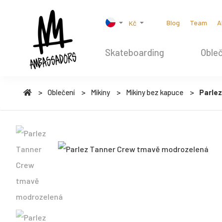
Blog
Team
A
Kč
Skateboarding
Obleč
Oblečení
Mikiny
Mikiny bez kapuce
Parle