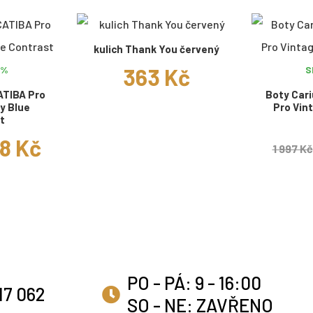
kulich Thank You červený
363 Kč
0%
S
ATIBA Pro
Boty Car
y Blue
Pro Vint
t
98 Kč
1 997 Kč
PO - PÁ: 9 - 16:00
17 062
SO - NE: ZAVŘENO