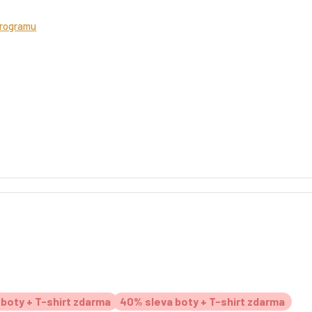
programu
boty + T-shirt zdarma
40% sleva boty + T-shirt zdarma