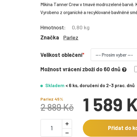
Mikina Tanner Crew v tmavé modrozelené barvě. K
Vyrobeno z organické a recyklované bavlněné směsi
Hmotnost:
0,80 kg
Značka
Parlez
Velikost oblečení
Možnost vrácení zboží do 60 dnů
Skladem
< 6 ks, doručení do 2-3 prac. dnů
1 589 
Parlez 45%
2 889 Kč
Přidat do k