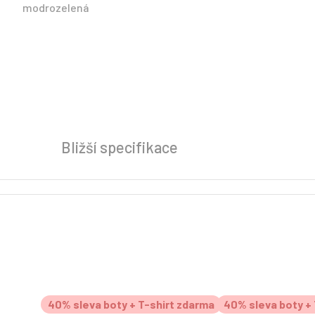
Bližší specifikace
40% sleva boty + T-shirt zdarma
40% sleva boty + 