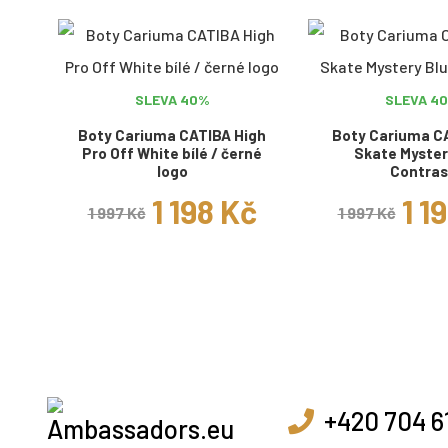
SLEVA 40%
SLEVA 4
Boty Cariuma CATIBA High
Boty Cariuma C
Pro Off White bílé / černé
Skate Myster
logo
Contras
1 198 Kč
1 1
1 997 Kč
1 997 Kč
+420 704 6