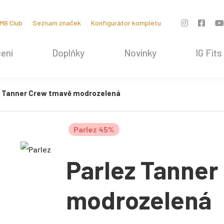
MB Club
Seznam značek
Konfigurátor kompletu
ení
Doplňky
Novinky
IG Fits
z Tanner Crew tmavě modrozelená
Parlez 45%
Parlez Tanner
modrozelená