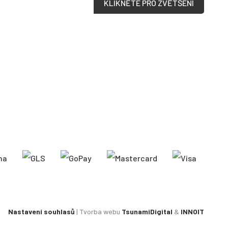
KLIKNĚTE PRO ZVĚTŠENÍ
Nastavení souhlasů
| Tvorba webu
TsunamiDigital
&
INNOIT