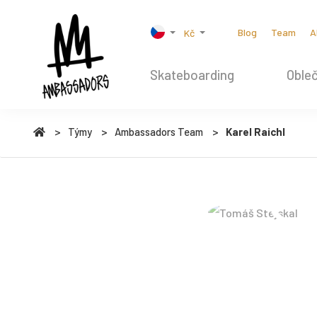
Blog
Team
A
Kč
Skateboarding
Obleč
Týmy
Ambassadors Team
Karel Raichl