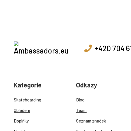
+420 704 6
Kategorie
Odkazy
Skateboarding
Blog
Oblečení
Team
Doplňky
Seznam značek