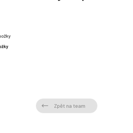
ožky
Zpět na team