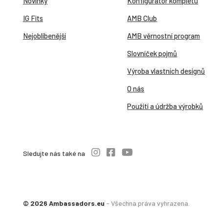
Novinky
Konfigurátor kompletu
IG Fits
AMB Club
Nejoblíbenější
AMB věrnostní program
Slovníček pojmů
Výroba vlastních designů
O nás
Použití a údržba výrobků
Sledujte nás také na
© 2026 Ambassadors.eu
- Všechna práva vyhrazena.