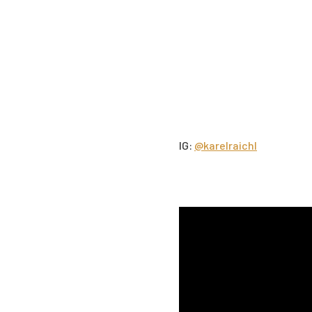
IG:
@karelraichl