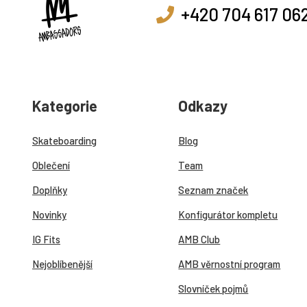
+420 704 617 06
Kategorie
Odkazy
Skateboarding
Blog
Oblečení
Team
Doplňky
Seznam značek
Novinky
Konfigurátor kompletu
IG Fits
AMB Club
Nejoblíbenější
AMB věrnostní program
Slovníček pojmů