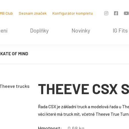
MB Club
Seznam značek
Konfigurátor kompletu
ení
Doplňky
Novinky
IG Fits
KATE OF MIND
THEEVE CSX S
Řada CSX je základní truck a modelová řada u Th
věci které má truck mít, včetně Theeve True Turn 
Hmotnost:
0,68 kg