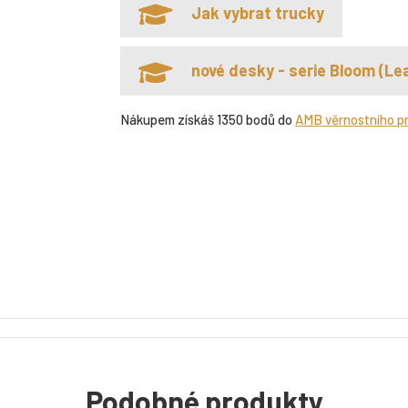
Jak vybrat trucky
nové desky - serie Bloom (Lea
Nákupem získáš 1350 bodů do
AMB věrnostního p
Podobné produkty