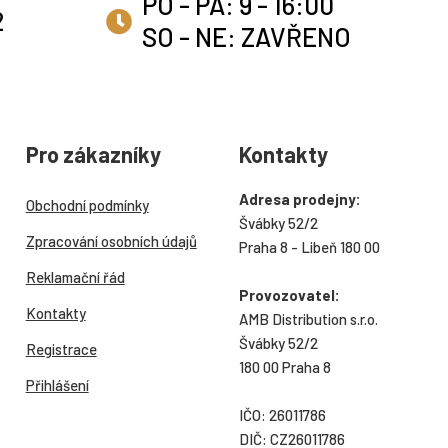
PO - PÁ: 9 - 16:00
2
SO - NE: ZAVŘENO
Pro zákazníky
Kontakty
Adresa prodejny:
Obchodní podmínky
Švábky 52/2
Zpracování osobních údajů
Praha 8 - Libeň 180 00
Reklamační řád
Provozovatel:
Kontakty
AMB Distribution s.r.o.
Švábky 52/2
Registrace
180 00 Praha 8
Přihlášení
IČO: 26011786
DIČ: CZ26011786