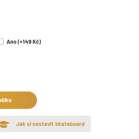
Ano (+149 Kč)
ošíku
Jak si sestavit skateboard