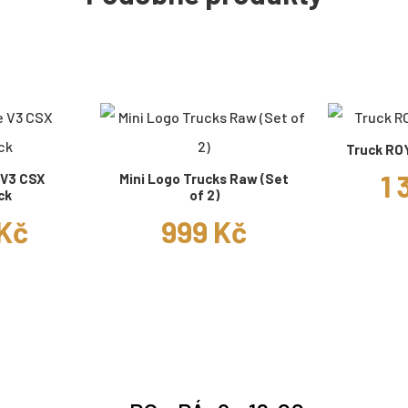
Truck RO
1 
 V3 CSX
Mini Logo Trucks Raw (Set
ck
of 2)
 Kč
999 Kč