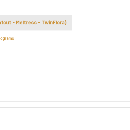
fcut - Meltress - TwinFlora)
rogramu