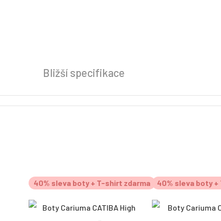
Bližší specifikace
40% sleva boty + T-shirt zdarma
40% sleva boty + 