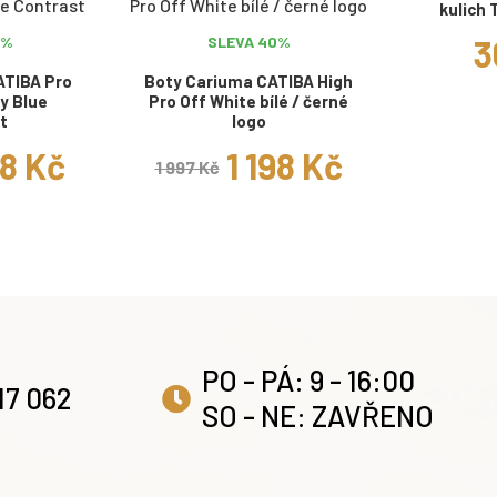
kulich 
3
0%
SLEVA 40%
ATIBA Pro
Boty Cariuma CATIBA High
y Blue
Pro Off White bílé / černé
t
logo
98 Kč
1 198 Kč
1 997 Kč
PO - PÁ: 9 - 16:00
17 062
SO - NE: ZAVŘENO