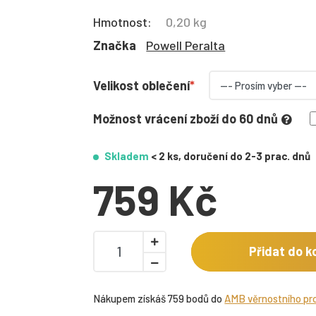
Hmotnost:
0,20 kg
Značka
Powell Peralta
Velikost oblečení
Možnost vrácení zboží do 60 dnů
Skladem
< 2 ks, doručení do 2-3 prac. dnů
759 Kč
Přidat do k
Nákupem získáš 759 bodů do
AMB věrnostního p