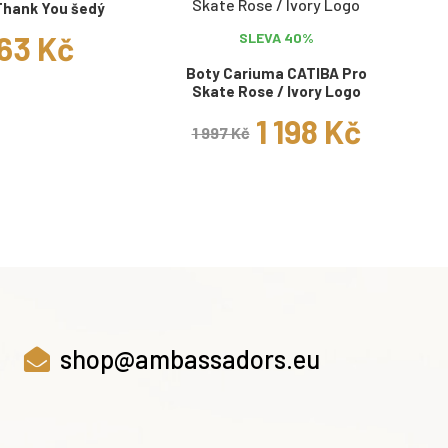
Thank You šedý
63 Kč
SLEVA 40%
Boty Cariuma CATIBA Pro
Skate Rose / Ivory Logo
1 198 Kč
1 997 Kč
shop@ambassadors.eu