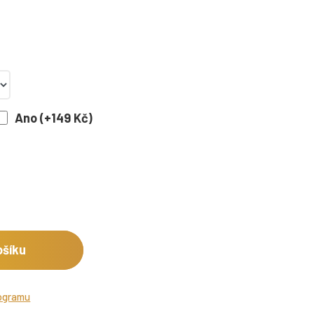
Ano (+149 Kč)
ošíku
rogramu