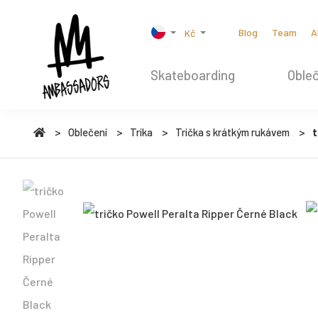
Blog
Team
A
Kč
Skateboarding
Obleč
Oblečení
Trika
Trička s krátkým rukávem
t