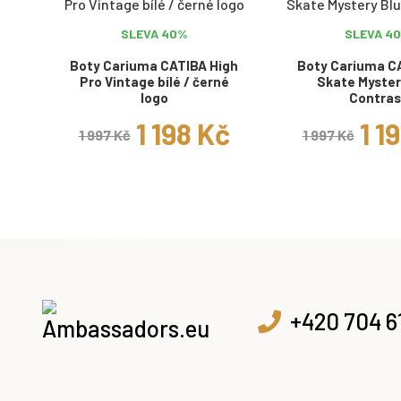
SLEVA 40%
SLEVA 4
Boty Cariuma CATIBA High
Boty Cariuma C
Pro Vintage bílé / černé
Skate Myster
logo
Contras
1 198 Kč
1 1
1 997 Kč
1 997 Kč
+420 704 6