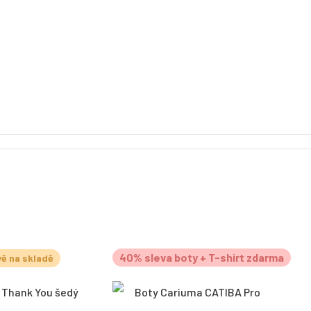
40% sleva boty + T-shirt zdarma
ě na skladě