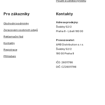
Použití a údržba výrobků
Pro zákazníky
Kontakty
Adresa prodejny:
Obchodní podmínky
Švábky 52/2
Zpracování osobních údajů
Praha 8 - Libeň 180 00
Reklamační řád
Provozovatel:
Kontakty
AMB Distribution s.r.o.
Švábky 52/2
Registrace
180 00 Praha 8
Přihlášení
IČO: 26011786
DIČ: CZ26011786