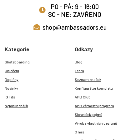
PO - PÁ: 9 - 16:00
SO - NE: ZAVŘENO
shop@ambassadors.eu
Kategorie
Odkazy
Skateboarding
Blog
Oblečení
Team
Doplňky
Seznam značek
Novinky
Konfigurátor kompletu
IG Fits
AMB Club
Nejoblíbenější
AMB věrnostní program
Slovníček pojmů
Výroba vlastních designů
O nás