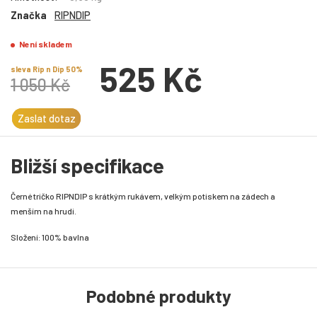
Značka
RIPNDIP
Není skladem
525 Kč
sleva Rip n Dip 50%
1 050 Kč
Zaslat dotaz
Bližší specifikace
Černé tričko RIPNDIP s krátkým rukávem, velkým potiskem na zádech a
menším na hrudi.
Složení: 100% bavlna
Podobné produkty