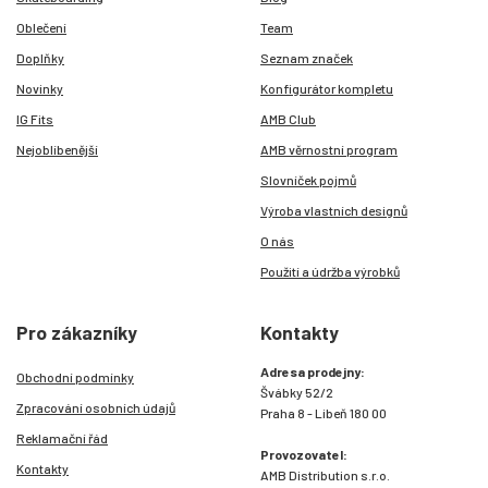
Oblečení
Team
Doplňky
Seznam značek
Novinky
Konfigurátor kompletu
IG Fits
AMB Club
Nejoblíbenější
AMB věrnostní program
Slovníček pojmů
Výroba vlastních designů
O nás
Použití a údržba výrobků
Pro zákazníky
Kontakty
Adresa prodejny:
Obchodní podmínky
Švábky 52/2
Zpracování osobních údajů
Praha 8 - Libeň 180 00
Reklamační řád
Provozovatel:
Kontakty
AMB Distribution s.r.o.