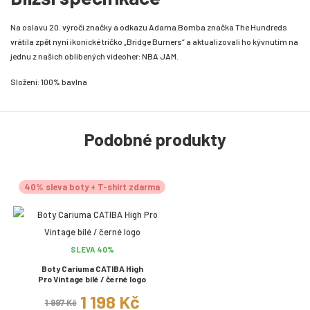
Na oslavu 20. výročí značky a odkazu Adama Bomba značka The Hundreds
vrátila zpět nyní ikonické tričko „Bridge Burners“ a aktualizovali ho kývnutím na
jednu z našich oblíbených videoher: NBA JAM.
Složení: 100% bavlna
Podobné produkty
40% sleva boty + T-shirt zdarma
SLEVA 40%
Boty Cariuma CATIBA High
Pro Vintage bílé / černé logo
1 198 Kč
1 997 Kč