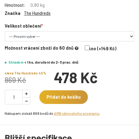
Hmotnost:
0,80 kg
Značka
The Hundreds
Velikost oblečení
Možnost vrácení zboží do 60 dnů
Ano (+149 Kč)
Skladem
< 1 ks, doručení do 2-3 prac. dnů
478 Kč
sleva The Hundreds 45%
869 Kč
Přidat do košíku
Nákupem získáš 869 bodů do
AMB věrnostního programu
Bližší specifikace