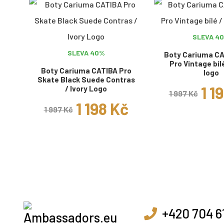
SLEVA 4
SLEVA 40%
Boty Cariuma CA
Pro Vintage bíl
Boty Cariuma CATIBA Pro
logo
Skate Black Suede Contras
1 1
/ Ivory Logo
1 997 Kč
1 198 Kč
1 997 Kč
+420 704 6