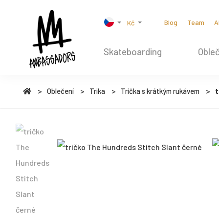
Blog
Team
A
Kč
Skateboarding
Obleč
Oblečení
Trika
Trička s krátkým rukávem
t