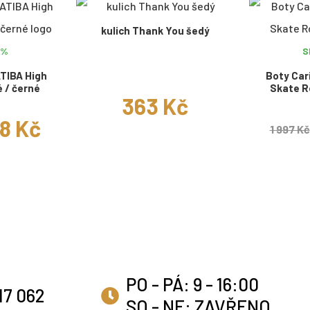
kulich Thank You šedý
0%
S
TIBA High
Boty Car
é / černé
Skate R
363 Kč
98 Kč
1 997 Kč
PO - PÁ: 9 - 16:00
17 062
SO - NE: ZAVŘENO