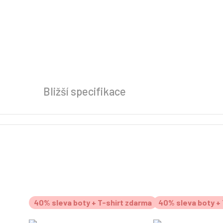
Bližší specifikace
40% sleva boty + T-shirt zdarma
40% sleva boty + 