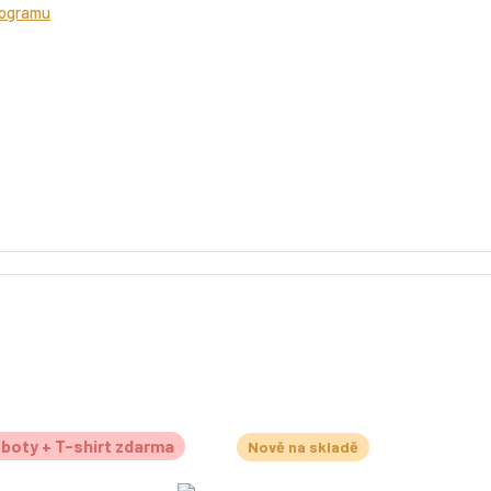
rogramu
boty + T-shirt zdarma
Nově na skladě