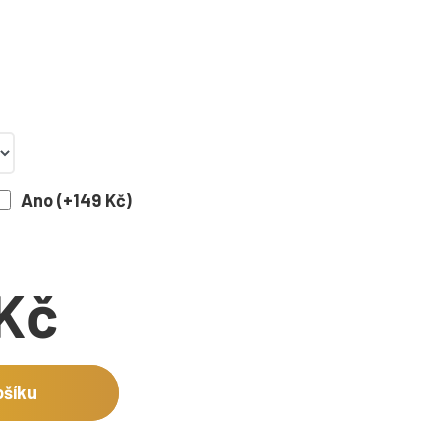
Ano (+149 Kč)
Kč
ošíku