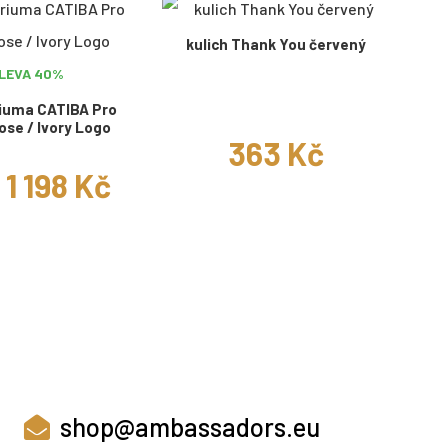
kulich Thank You červený
LEVA 40%
iuma CATIBA Pro
ose / Ivory Logo
363 Kč
1 198 Kč
shop@ambassadors.eu