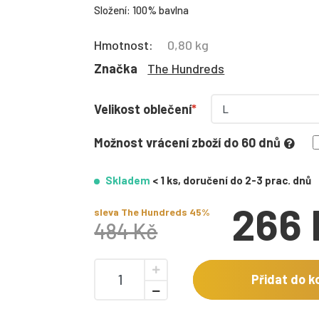
Složení: 100% bavlna
Hmotnost:
0,80 kg
Značka
The Hundreds
Velikost oblečení
Možnost vrácení zboží do 60 dnů
Skladem
< 1 ks, doručení do 2-3 prac. dnů
266 
sleva The Hundreds 45%
484 Kč
Přidat do k