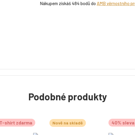
Nákupem získáš 484 bodů do
AMB věrnostního p
Podobné produkty
T-shirt zdarma
40% sleva 
Nově na skladě