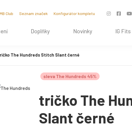
MB Club
Seznam značek
Konfigurátor kompletu
ení
Doplňky
Novinky
IG Fits
ričko The Hundreds Stitch Slant černé
sleva The Hundreds 45%
tričko The Hu
Slant černé