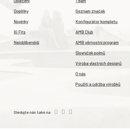
Oblečení
Team
Doplňky
Seznam značek
Novinky
Konfigurátor kompletu
IG Fits
AMB Club
Nejoblíbenější
AMB věrnostní program
Slovníček pojmů
Výroba vlastních designů
O nás
Použití a údržba výrobků
Sledujte nás také na