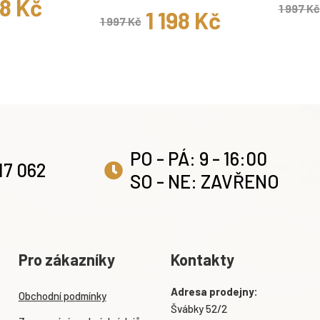
98 Kč
1 997 Kč
1 198 Kč
1 997 Kč
PO - PÁ: 9 - 16:00
17 062
SO - NE: ZAVŘENO
Pro zákazníky
Kontakty
Adresa prodejny:
Obchodní podmínky
Švábky 52/2