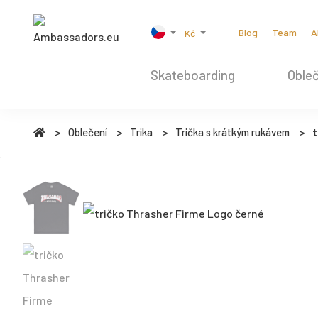
Blog
Team
A
Kč
Skateboarding
Obleč
Oblečení
Trika
Trička s krátkým rukávem
t