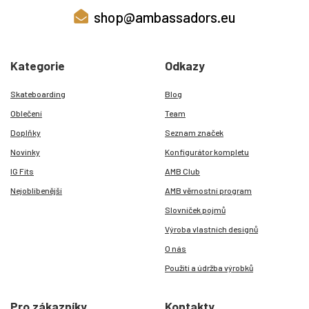
shop@ambassadors.eu
Kategorie
Odkazy
Skateboarding
Blog
Oblečení
Team
Doplňky
Seznam značek
Novinky
Konfigurátor kompletu
IG Fits
AMB Club
Nejoblíbenější
AMB věrnostní program
Slovníček pojmů
Výroba vlastních designů
O nás
Použití a údržba výrobků
Pro zákazníky
Kontakty