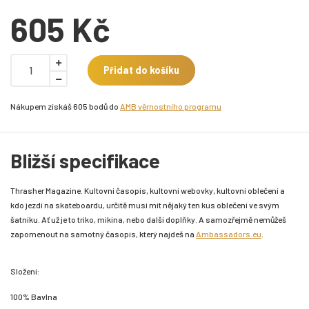
605 Kč
Přidat do košíku
Nákupem získáš 605 bodů do
AMB věrnostního programu
Bližší specifikace
Thrasher Magazine. Kultovní časopis, kultovní webovky, kultovní oblečení a
kdo jezdí na skateboardu, určitě musí mít nějaký ten kus oblečení ve svým
šatníku. Ať už je to triko, mikina, nebo další doplňky. A samozřejmě nemůžeš
zapomenout na samotný časopis, který najdeš na
Ambassadors.eu
.
Složení:
100% Bavlna