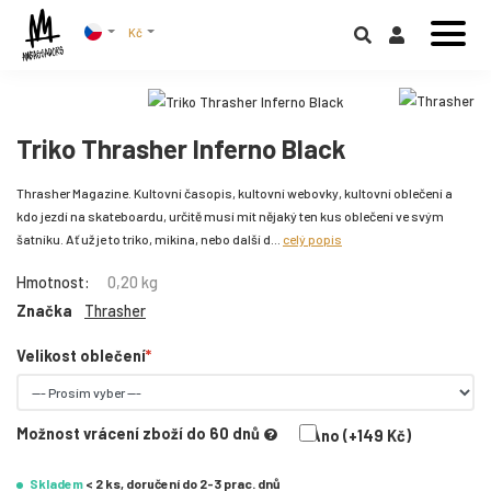
Kč
Triko Thrasher Inferno Black
Thrasher Magazine. Kultovní časopis, kultovní webovky, kultovní oblečení a
kdo jezdí na skateboardu, určitě musí mít nějaký ten kus oblečení ve svým
šatníku. Ať už je to triko, mikina, nebo další d...
celý popis
Hmotnost:
0,20 kg
Značka
Thrasher
Velikost oblečení
Možnost vrácení zboží do 60 dnů
Ano (+149 Kč)
Skladem
< 2 ks, doručení do 2-3 prac. dnů