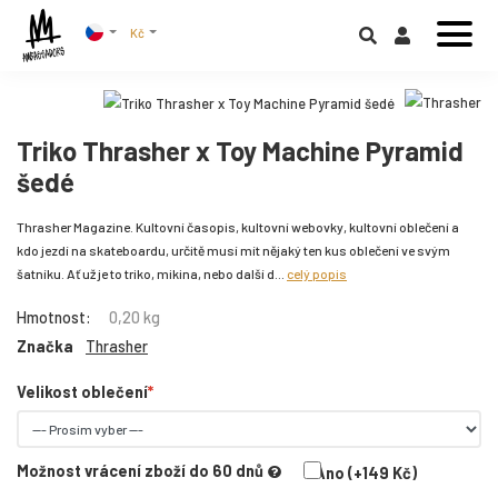
Kč
Triko Thrasher x Toy Machine Pyramid
šedé
Thrasher Magazine. Kultovní časopis, kultovní webovky, kultovní oblečení a
kdo jezdí na skateboardu, určitě musí mít nějaký ten kus oblečení ve svým
šatníku. Ať už je to triko, mikina, nebo další d...
celý popis
Hmotnost:
0,20 kg
Značka
Thrasher
Velikost oblečení
Možnost vrácení zboží do 60 dnů
Ano (+149 Kč)