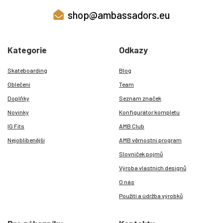
shop@ambassadors.eu
Kategorie
Odkazy
Skateboarding
Blog
Oblečení
Team
Doplňky
Seznam značek
Novinky
Konfigurátor kompletu
IG Fits
AMB Club
Nejoblíbenější
AMB věrnostní program
Slovníček pojmů
Výroba vlastních designů
O nás
Použití a údržba výrobků