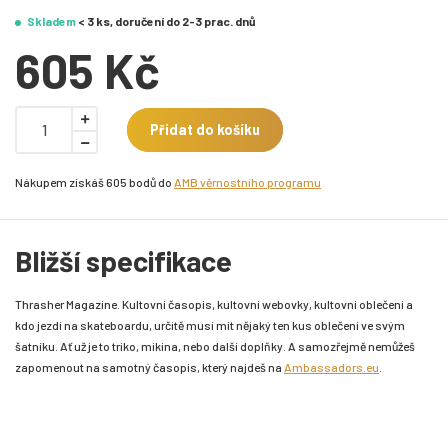
Skladem
< 3 ks, doručení do 2-3 prac. dnů
605 Kč
Přidat do košíku
Nákupem získáš 605 bodů do
AMB věrnostního programu
Bližší specifikace
Thrasher Magazine. Kultovní časopis, kultovní webovky, kultovní oblečení a
kdo jezdí na skateboardu, určitě musí mít nějaký ten kus oblečení ve svým
šatníku. Ať už je to triko, mikina, nebo další doplňky. A samozřejmě nemůžeš
zapomenout na samotný časopis, který najdeš na
Ambassadors.eu
.