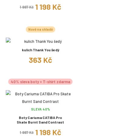
1 198 Kč
1 997 Kč
Nově na skladě
kulich Thank You šedý
363 Kč
40% sleva boty + T-shirt zdarma
SLEVA 40%
Boty Cariuma CATIBA Pro
Skate Burnt Sand Contrast
1 198 Kč
1 997 Kč