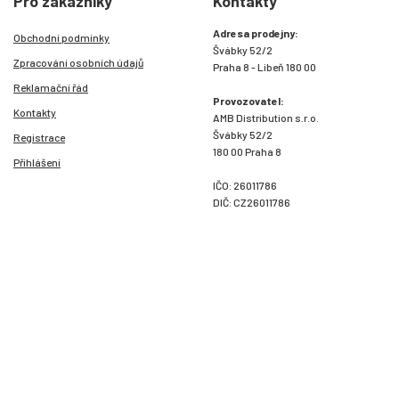
Pro zákazníky
Kontakty
Adresa prodejny:
Obchodní podmínky
Švábky 52/2
Zpracování osobních údajů
Praha 8 - Libeň 180 00
Reklamační řád
Provozovatel:
Kontakty
AMB Distribution s.r.o.
Švábky 52/2
Registrace
180 00 Praha 8
Přihlášení
IČO: 26011786
DIČ: CZ26011786