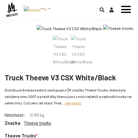
Kč
Truck Theeve V3 CSX White/Black
Distribuce Ambassadors zastupuje v ČR značku Theeve Trucks, která byla
založena roku 2007 a právě díky titanu jsou z nich nejlehčí a nejtvrdší trucky na
celém trhu. Což cení i all stars Thee...
celý popis
Hmotnost:
0,68 kg
Značka
Theeve trucks
Theeve Trucks