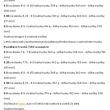
201 mm)
5.5
na desku 8.0 - 8.25 (váha trucku 376 g - šířka trucku 140 mm - šířka osičky
208 mm)
5.85
na desku 8.25 - 8.5 (váha trucku 391 g - šířka trucku 149 mm - šířka osičky
217 mm)
6.5
na desku 8.5 + (váha trucku 414 g - šířka trucku 162 mm - šířka osičky 230
mm)
Ocelový kingpin a ocelová osička.
Lehčí váha než u konkurence je dosažena příměsí titanu v samotném trucku.
Rozdělení trucků TiAX a osazení:
5.0
na desku 7.5 - 7.8 (váha trucku 340 g - šířka trucku 126 mm - šířka osičky 194
mm)
5.25
na desku 7.75 - 8.0 (váha trucku 342 g - šířka trucku 133 mm - šířka osičky
201 mm)
5.5
na desku 8.0 - 8.25 (váha trucku 346 g - šířka trucku 140 mm - šířka osičky
208 mm)
5.85
na desku 8.25 - 8.5 (váha trucku 357 g - šířka trucku 149 mm - šířka osičky
217 mm)
6.5
na desku 8.5 + (váha trucku 374 g - šířka trucku 162 mm - šířka osičky 230
mm)
Osička je z
titanu
a je o 40 lehčí než ocelová a vydrží 2x déle.
Ocelový kingpin.