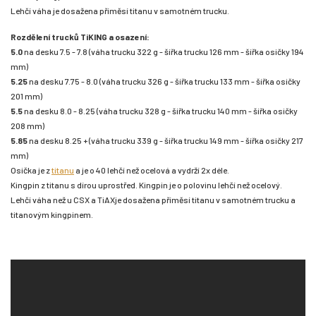
Lehčí váha je dosažena příměsí titanu v samotném trucku.
Rozdělení trucků TiKING a osazení:
5.0
na desku 7.5 - 7.8 (váha trucku 322 g - šířka trucku 126 mm - šířka osičky 194
mm)
5.25
na desku 7.75 - 8.0 (váha trucku 326 g - šířka trucku 133 mm - šířka osičky
201 mm)
5.5
na desku 8.0 - 8.25 (váha trucku 328 g - šířka trucku 140 mm - šířka osičky
208 mm)
5.85
na desku 8.25 + (váha trucku 339 g - šířka trucku 149 mm - šířka osičky 217
mm)
Osička je z
titanu
a je o 40 lehčí než ocelová a vydrží 2x déle.
Kingpin z titanu s dírou uprostřed. Kingpin je o polovinu lehčí než ocelový.
Lehčí váha než u CSX a TiAXje dosažena příměsí titanu v samotném trucku a
titanovým kingpinem.