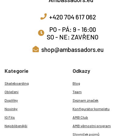
+420 704 617 062
PO - PÁ: 9 - 16:00
SO - NE: ZAVŘENO
shop@ambassadors.eu
Kategorie
Odkazy
Skateboarding
Blog
Oblečení
Team
Doplňky
Seznam značek
Novinky
Konfigurátor kompletu
IG Fits
AMB Club
Nejoblíbenější
AMB věrnostní program
Slovníček pojmů