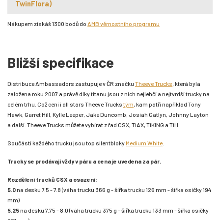
TwinFlora)
Nákupem získáš 1300 bodů do
AMB věrnostního programu
Bližší specifikace
Distribuce Ambassadors zastupuje v ČR značku
Theeve Trucks
, která byla
založena roku 2007 a právě díky titanu jsou z nich nejlehčí a nejtvrdší trucky na
celém trhu. Což cení i all stars Theeve Trucks
tým
, kam patří například Tony
Hawk, Garret Hill, Kylle Leeper, Jake Duncomb, Josiah Gatlyn, Johnny Layton
a další. Theeve Trucks můžete vybírat z řad CSX, TiAX, TiKING a TiH.
Součástí každého trucku jsou top silentbloky
Medium White
.
Trucky se prodávají vždy v páru a cena je uvedena za pár.
Rozdělení trucků CSX a osazení:
5.0
na desku 7.5 - 7.8 (váha trucku 366 g - šířka trucku 126 mm - šířka osičky 194
mm)
5.25
na desku 7.75 - 8.0 (váha trucku 375 g - šířka trucku 133 mm - šířka osičky