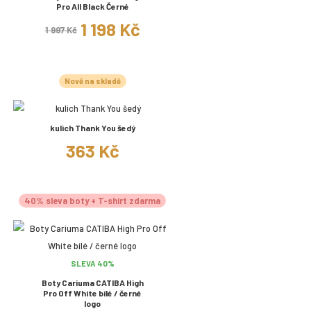
Pro All Black Černé
1 198 Kč
1 997 Kč
Nově na skladě
kulich Thank You šedý
363 Kč
40% sleva boty + T-shirt zdarma
SLEVA 40%
Boty Cariuma CATIBA High
Pro Off White bílé / černé
logo