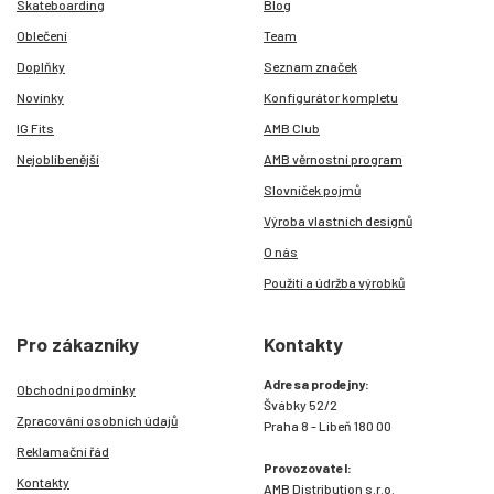
Skateboarding
Blog
Oblečení
Team
Doplňky
Seznam značek
Novinky
Konfigurátor kompletu
IG Fits
AMB Club
Nejoblíbenější
AMB věrnostní program
Slovníček pojmů
Výroba vlastních designů
O nás
Použití a údržba výrobků
Pro zákazníky
Kontakty
Adresa prodejny:
Obchodní podmínky
Švábky 52/2
Zpracování osobních údajů
Praha 8 - Libeň 180 00
Reklamační řád
Provozovatel:
Kontakty
AMB Distribution s.r.o.