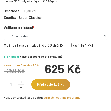
bavlna, 30% polyester / gramáž 320gsm
Hmotnost:
0,80 kg
Značka
Urban Classics
Velikost oblečení
Možnost vrácení zboží do 60 dnů
Ano (+149 Kč)
Skladem
< 1 ks, doručení do 2-3 prac. dnů
625 Kč
sleva Urban Classics 50%
1 250 Kč
Přidat do košíku
Nákupem získáš 1250 bodů do
AMB věrnostního programu