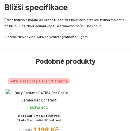
Bližší specifikace
Černá mikina s kapucí od Urban Classics z kolekce Mister Tee. Mikina má potisk
na hrudi, klasickou klokaní kapsu a stahovací šňůrku na kapuci.
Složení: 70% bavlna, 30% polyester / gramáž 320gsm
Podobné produkty
40% sleva boty + T-shirt zdarma
SLEVA 40%
Boty Cariuma CATIBA Pro
Skate Samba Red Contrast
1 198 Kč
1 997 Kč