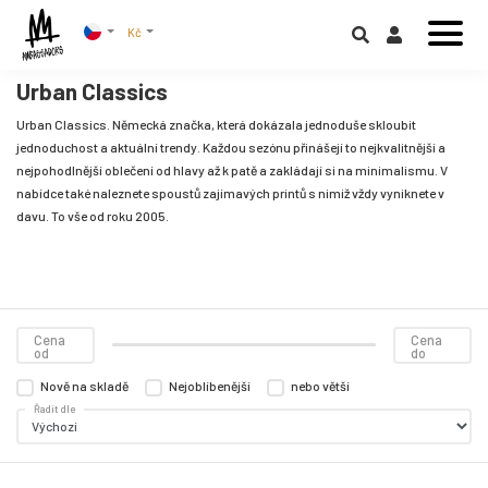
Kč
Urban Classics
Urban Classics. Německá značka, která dokázala jednoduše skloubit
jednoduchost a aktuální trendy. Každou sezónu přinášejí to nejkvalitnější a
nejpohodlnější oblečení od hlavy až k patě a zakládají si na minimalismu. V
nabídce také naleznete spoustů zajímavých printů s nimiž vždy vyniknete v
davu. To vše od roku 2005.
Cena
Cena
od
do
Nově na skladě
Nejoblíbenější
nebo větší
Řadit dle