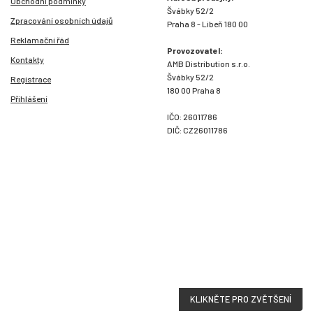
Obchodní podmínky
Švábky 52/2
Zpracování osobních údajů
Praha 8 - Libeň 180 00
Reklamační řád
Provozovatel:
Kontakty
AMB Distribution s.r.o.
Švábky 52/2
Registrace
180 00 Praha 8
Přihlášení
IČO: 26011786
DIČ: CZ26011786
KLIKNĚTE PRO ZVĚTŠENÍ