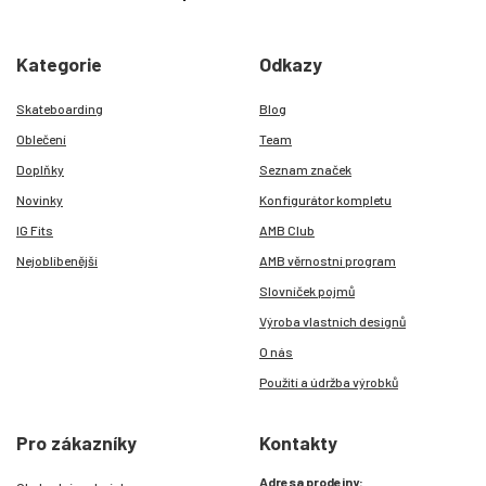
Kategorie
Odkazy
Skateboarding
Blog
Oblečení
Team
Doplňky
Seznam značek
Novinky
Konfigurátor kompletu
IG Fits
AMB Club
Nejoblíbenější
AMB věrnostní program
Slovníček pojmů
Výroba vlastních designů
O nás
Použití a údržba výrobků
Pro zákazníky
Kontakty
Adresa prodejny: