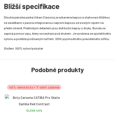
Bližší specifikace
Dlouhá pánská parka Urban Classics je vybavena kapucí a stahovací šňůrkou
se zarážkami v pase a integrovanou náprsní kapsou se svislým zipem na
přední straně. Praktickým detailem jsou dvě boční kapsy s druky. Bunda se
zapíná pomocí zipu, který se nachází pod drukem. Je vyrobena ze spolehlivého
nylonu a podšitá prošívaným taftem. Střih je pohodlného pravidelného střihu.
Složení: 100% nylon/polyster
Podobné produkty
40% sleva boty + T-shirt zdarma
SLEVA 40%