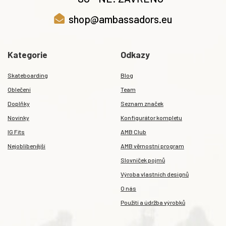
shop@ambassadors.eu
Kategorie
Odkazy
Skateboarding
Blog
Oblečení
Team
Doplňky
Seznam značek
Novinky
Konfigurátor kompletu
IG Fits
AMB Club
Nejoblíbenější
AMB věrnostní program
Slovníček pojmů
Výroba vlastních designů
O nás
Použití a údržba výrobků