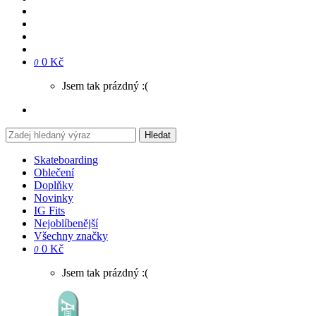
0 Kč
0
Jsem tak prázdný :(
Hledat
Skateboarding
Oblečení
Doplňky
Novinky
IG Fits
Nejoblíbenější
Všechny značky
0 Kč
0
Jsem tak prázdný :(