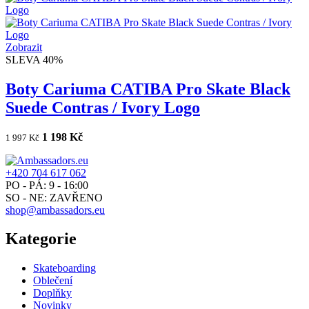
Zobrazit
SLEVA 40%
Boty Cariuma CATIBA Pro Skate Black
Suede Contras / Ivory Logo
1 198 Kč
1 997 Kč
+420 704 617 062
PO - PÁ: 9 - 16:00
SO - NE: ZAVŘENO
shop@ambassadors.eu
Kategorie
Skateboarding
Oblečení
Doplňky
Novinky