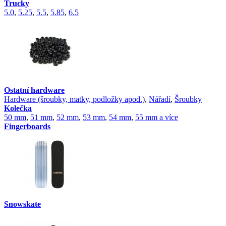
Trucky
5.0
,
5.25
,
5.5
,
5.85
,
6.5
Ostatní hardware
Hardware (šroubky, matky, podložky apod.)
,
Nářadí
,
Šroubky
Kolečka
50 mm
,
51 mm
,
52 mm
,
53 mm
,
54 mm
,
55 mm a více
Fingerboards
Snowskate