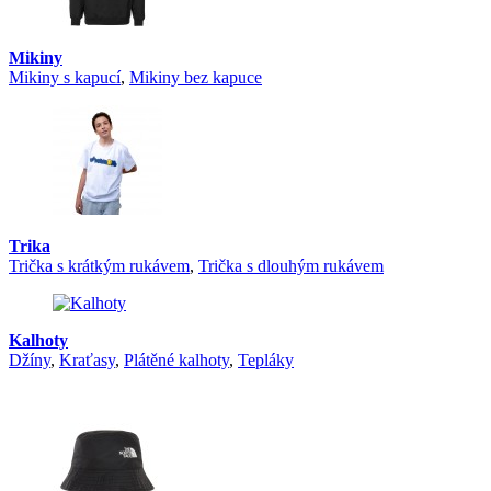
Mikiny
Mikiny s kapucí
,
Mikiny bez kapuce
Trika
Trička s krátkým rukávem
,
Trička s dlouhým rukávem
Kalhoty
Džíny
,
Kraťasy
,
Plátěné kalhoty
,
Tepláky