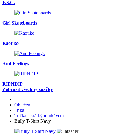
F.S.C.
Girl Skateboards
Kaotiko
And Feelings
RIPNDIP
Zobrazit všechny značky
Oblečení
Trika
Trička s krátkým rukávem
Bully T-Shirt Navy