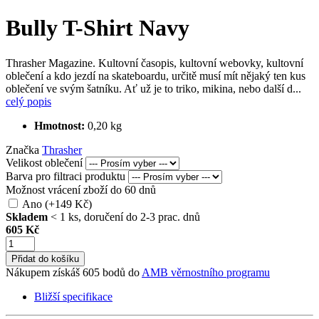
Bully T-Shirt Navy
Thrasher Magazine. Kultovní časopis, kultovní webovky, kultovní
oblečení a kdo jezdí na skateboardu, určitě musí mít nějaký ten kus
oblečení ve svým šatníku. Ať už je to triko, mikina, nebo další d...
celý popis
Hmotnost:
0,20 kg
Značka
Thrasher
Velikost oblečení
Barva pro filtraci produktu
Možnost vrácení zboží do 60 dnů
Ano (+149 Kč)
Skladem
< 1 ks, doručení do 2-3 prac. dnů
605 Kč
Přidat do košíku
Nákupem získáš 605 bodů do
AMB věrnostního programu
Bližší specifikace