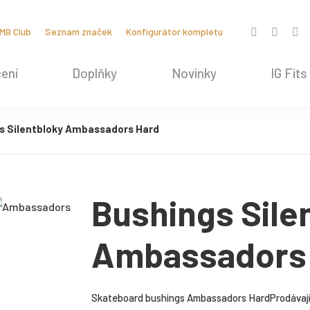
MB Club
Seznam značek
Konfigurátor kompletu
ení
Doplňky
Novinky
IG Fits
s Silentbloky Ambassadors Hard
Bushings Sile
Ambassadors
Skateboard bushings Ambassadors HardProdávají s