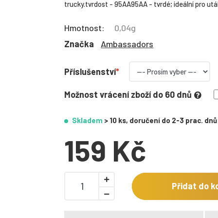
trucky.tvrdost - 95AA95AA - tvrdé; ideální pro utá
Hmotnost:
0,04g
Značka
Ambassadors
Příslušenství
Možnost vrácení zboží do 60 dnů
Skladem
> 10 ks, doručení do 2-3 prac. dnů
159 Kč
Přidat do k