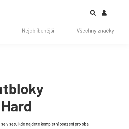
Nejoblíbenější
Všechny značky
ntbloky
 Hard
e v setu kde najdete kompletní osazení pro oba