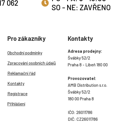
17 062
SO - NE: ZAVŘENO
Pro zákazníky
Kontakty
Adresa prodejny:
Obchodní podmínky
Švábky 52/2
Zpracování osobních údajů
Praha 8 - Libeň 180 00
Reklamační řád
Provozovatel:
Kontakty
AMB Distribution s.r.o.
Švábky 52/2
Registrace
180 00 Praha 8
Přihlášení
IČO: 26011786
DIČ: CZ26011786