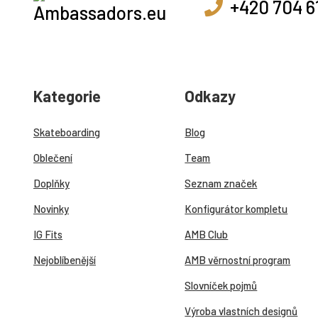
+420 704 6
Kategorie
Odkazy
Skateboarding
Blog
Oblečení
Team
Doplňky
Seznam značek
Novinky
Konfigurátor kompletu
IG Fits
AMB Club
Nejoblíbenější
AMB věrnostní program
Slovníček pojmů
Výroba vlastních designů