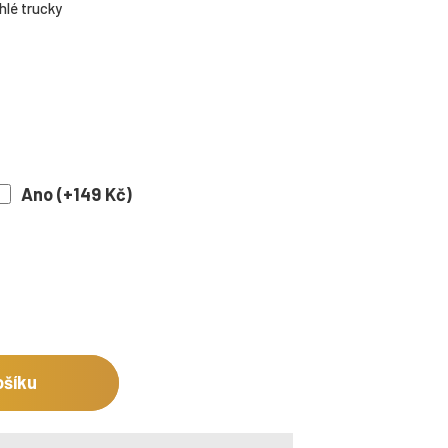
hlé trucky
Ano (+149 Kč)
ošíku