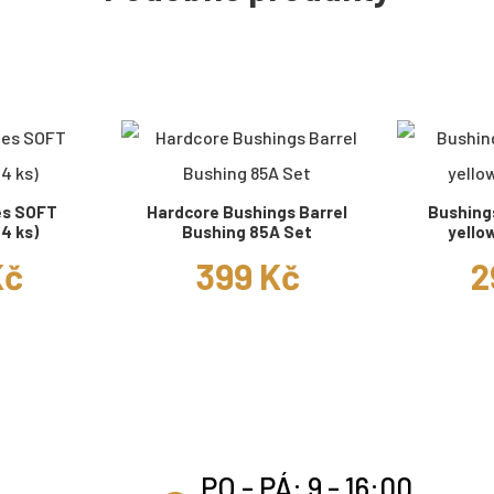
es SOFT
Hardcore Bushings Barrel
Bushing
4 ks)
Bushing 85A Set
yello
Kč
399 Kč
2
PO - PÁ: 9 - 16:00