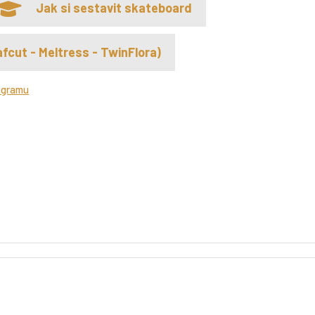
Jak si sestavit skateboard
fcut - Meltress - TwinFlora)
ogramu