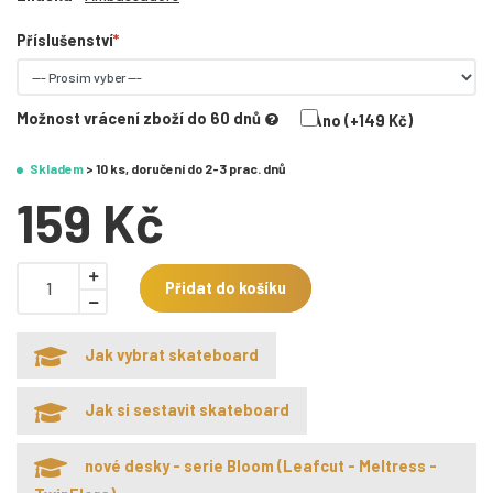
Příslušenství
Možnost vrácení zboží do 60 dnů
Ano (+149 Kč)
Skladem
> 10 ks, doručení do 2-3 prac. dnů
159 Kč
Přidat do košíku
Jak vybrat skateboard
Jak si sestavit skateboard
nové desky - serie Bloom (Leafcut - Meltress -