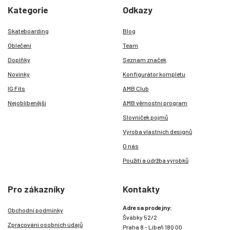
Kategorie
Odkazy
Skateboarding
Blog
Oblečení
Team
Doplňky
Seznam značek
Novinky
Konfigurátor kompletu
IG Fits
AMB Club
Nejoblíbenější
AMB věrnostní program
Slovníček pojmů
Výroba vlastních designů
O nás
Použití a údržba výrobků
Pro zákazníky
Kontakty
Adresa prodejny:
Obchodní podmínky
Švábky 52/2
Zpracování osobních údajů
Praha 8 - Libeň 180 00