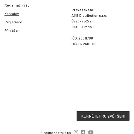
Reklamační řád
Provozovatel:
Kontakty
AMB Distribution s.r.o.
Švábky 52/2
Registrace
180 00 Praha 8
Přihlášení
IČO: 26011786
DIČ: CZ26011786
KLIKNĚTE PRO ZVĚTŠENÍ
Sledujte nás také na