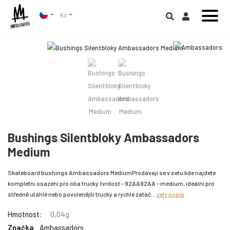
Kč
Bushings Silentbloky Ambassadors
Medium
Skateboard bushings Ambassadors MediumProdávají se v setu kde najdete
kompletní osazení pro oba trucky.tvrdost - 92AA92AA - medium, ideální pro
středně utáhlé nebo povolenější trucky a rychlé zatáč...
celý popis
Hmotnost:
0,04g
Značka
Ambassadors