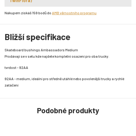
TwinFlora)
Nákupem získáš 159 bodů do
AMB věrnostního programu
Bližší specifikace
Skateboard bushings Ambassadors Medium
Prodávají se v setu kde najdete kompletní osazení pro oba trucky.
tvrdost - 92AA
92AA - medium, ideální pro středně utáhlé nebo povolenější trucky a rychlé
zatáčení
Podobné produkty