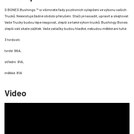
S BONES Bushings ™ si všimnete řady pozitivních vylepšení ve výkonu vašich
Trucků. Neexistuje žádné období přerušení. Stačí je nasadit, upravit a skejtovat.
Vaše Trucky budou lépe reagovat, zlepší se také výkon trucků. Bushingy Bones
zlepší váš skate zážitek. Vaše zatáčky budou hladké, nebudou měkké ani tuhé.
3 tvrdosti:
tvrdé: 96A,
střední: 91A,
měkké: 81A
Video