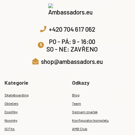
+420 704 617 062
PO - PÁ: 9 - 16:00
SO - NE: ZAVŘENO
shop@ambassadors.eu
Kategorie
Odkazy
Skateboarding
Blog
Oblečení
Team
Doplňky
Seznam značek
Novinky
Konfigurátor kompletu
IG Fits
AMB Club