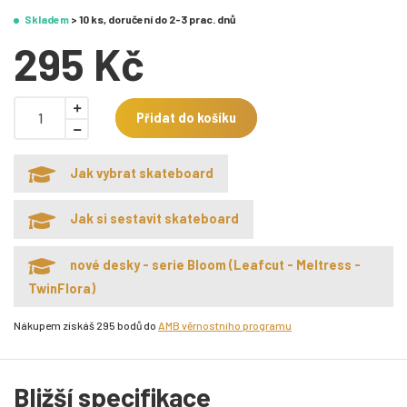
Skladem
> 10 ks, doručení do 2-3 prac. dnů
295 Kč
Přidat do košíku
Jak vybrat skateboard
Jak si sestavit skateboard
nové desky - serie Bloom (Leafcut - Meltress -
TwinFlora)
Nákupem získáš 295 bodů do
AMB věrnostního programu
Bližší specifikace