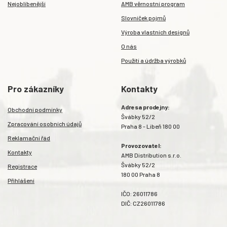
Nejoblíbenější
AMB věrnostní program
Slovníček pojmů
Výroba vlastních designů
O nás
Použití a údržba výrobků
Pro zákazníky
Kontakty
Adresa prodejny:
Obchodní podmínky
Švábky 52/2
Zpracování osobních údajů
Praha 8 - Libeň 180 00
Reklamační řád
Provozovatel:
Kontakty
AMB Distribution s.r.o.
Švábky 52/2
Registrace
180 00 Praha 8
Přihlášení
IČO: 26011786
DIČ: CZ26011786