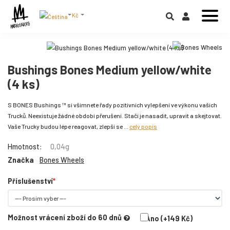
Kč
Bushings Bones Medium yellow/white
(4 ks)
S BONES Bushings ™ si všimnete řady pozitivních vylepšení ve výkonu vašich
Trucků. Neexistuje žádné období přerušení. Stačí je nasadit, upravit a skejtovat.
Vaše Trucky budou lépe reagovat, zlepší se ...
celý popis
Hmotnost:
0,04g
Značka
Bones Wheels
Příslušenství
Možnost vrácení zboží do 60 dnů
Ano (+149 Kč)