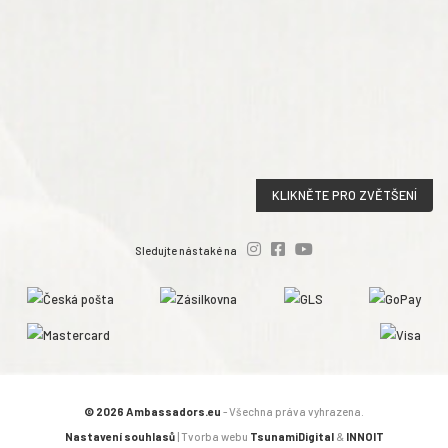
KLIKNĚTE PRO ZVĚTŠENÍ
Sledujte nás také na
© 2026 Ambassadors.eu
- Všechna práva vyhrazena.
Nastavení souhlasů
| Tvorba webu
TsunamiDigital
&
INNOIT