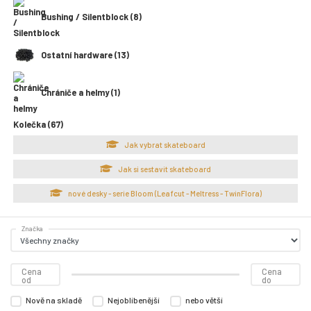
Bushing / Silentblock (8)
Ostatní hardware (13)
Chrániče a helmy (1)
Kolečka (67)
Jak vybrat skateboard
Jak si sestavit skateboard
nové desky - serie Bloom (Leafcut - Meltress - TwinFlora)
Značka
Cena
Cena
od
do
Nově na skladě
Nejoblíbenější
nebo větší