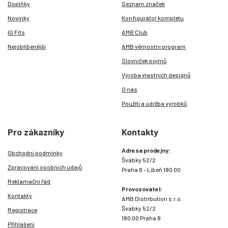
Doplňky
Seznam značek
Novinky
Konfigurátor kompletu
IG Fits
AMB Club
Nejoblíbenější
AMB věrnostní program
Slovníček pojmů
Výroba vlastních designů
O nás
Použití a údržba výrobků
Pro zákazníky
Kontakty
Adresa prodejny:
Obchodní podmínky
Švábky 52/2
Zpracování osobních údajů
Praha 8 - Libeň 180 00
Reklamační řád
Provozovatel:
Kontakty
AMB Distribution s.r.o.
Švábky 52/2
Registrace
180 00 Praha 8
Přihlášení