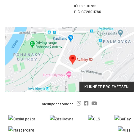
IČO: 26011786
DIČ: CZ26011786
KLIKNĚTE PRO ZVĚTŠENÍ
Sledujte nás také na