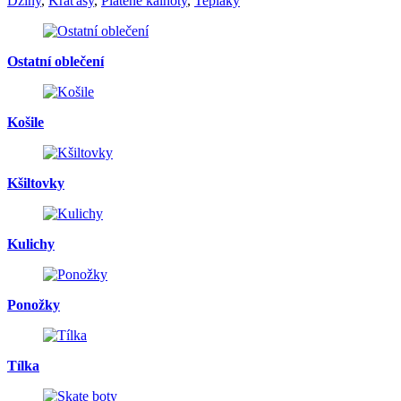
Džíny
,
Kraťasy
,
Plátěné kalhoty
,
Tepláky
Ostatní oblečení
Košile
Kšiltovky
Kulichy
Ponožky
Tílka