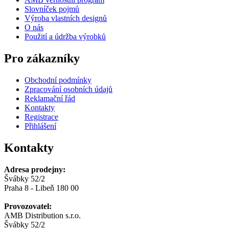
Slovníček pojmů
Výroba vlastních designů
O nás
Použití a údržba výrobků
Pro zákazníky
Obchodní podmínky
Zpracování osobních údajů
Reklamační řád
Kontakty
Registrace
Přihlášení
Kontakty
Adresa prodejny:
Švábky 52/2
Praha 8 - Libeň 180 00
Provozovatel:
AMB Distribution s.r.o.
Švábky 52/2