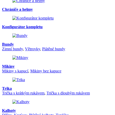
Chrániče a helmy
Konfigurátor kompletu
Bundy
Zimní bundy
,
Větrovky
,
Plátěné bundy
Mikiny
Mikiny s kapucí
,
Mikiny bez kapuce
Trika
Trička s krátkým rukávem
,
Trička s dlouhým rukávem
Kalhoty