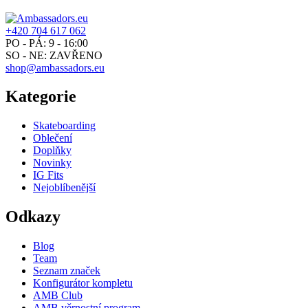
+420 704 617 062
PO - PÁ: 9 - 16:00
SO - NE: ZAVŘENO
shop@ambassadors.eu
Kategorie
Skateboarding
Oblečení
Doplňky
Novinky
IG Fits
Nejoblíbenější
Odkazy
Blog
Team
Seznam značek
Konfigurátor kompletu
AMB Club
AMB věrnostní program