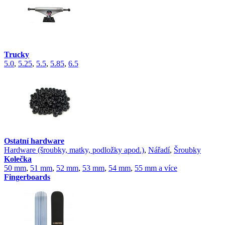
Trucky
5.0
,
5.25
,
5.5
,
5.85
,
6.5
Ostatní hardware
Hardware (šroubky, matky, podložky apod.)
,
Nářadí
,
Šroubky
Kolečka
50 mm
,
51 mm
,
52 mm
,
53 mm
,
54 mm
,
55 mm a více
Fingerboards