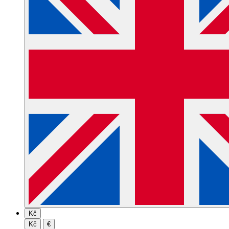
Kč
Kč
€