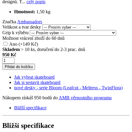
designů. T...
celý popis
Hmotnost:
1,50 kg
Značka
Ambassadors
Velikost a tvar desky
Grip k výběru
Možnost vrácení zboží do 60 dnů
Ano (+149 Kč)
Skladem
> 10 ks, doručení do 2-3 prac. dnů
950 Kč
Přidat do košíku
Jak vybrat skateboard
Jak si sestavit skateboard
nové desky - serie Bloom (Leafcut - Meltress - TwinFlora)
Nákupem získáš 950 bodů do
AMB věrnostního programu
Bližší specifikace
Bližší specifikace