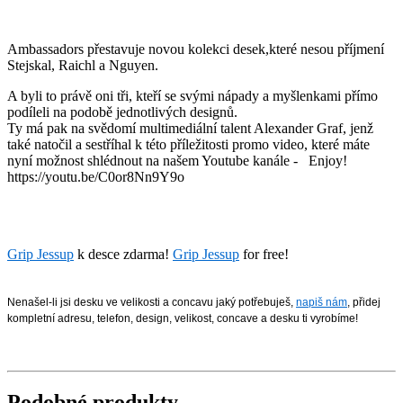
Ambassadors přestavuje novou kolekci desek,které nesou příjmení
Stejskal, Raichl a Nguyen.
A byli to právě oni tři, kteří se svými nápady a myšlenkami přímo
podíleli na podobě jednotlivých designů.
Ty má pak na svědomí multimediální talent Alexander Graf, jenž
také natočil a sestříhal k této příležitosti promo video, které máte
nyní možnost shlédnout na našem Youtube kanále - Enjoy!
https://youtu.be/C0or8Nn9Y9o
Grip Jessup
k desce zdarma!
Grip Jessup
for free!
Nenašel-li jsi desku ve velikosti a concavu jaký potřebuješ,
napiš nám
, přidej
kompletní adresu, telefon, design, velikost, concave a desku ti vyrobíme!
Podobné produkty