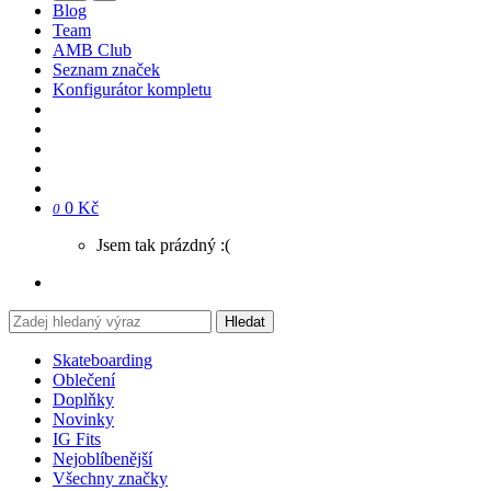
Blog
Team
AMB Club
Seznam značek
Konfigurátor kompletu
0 Kč
0
Jsem tak prázdný :(
Hledat
Skateboarding
Oblečení
Doplňky
Novinky
IG Fits
Nejoblíbenější
Všechny značky