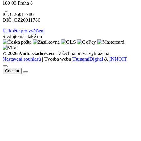
180 00 Praha 8
IČO: 26011786
DIČ: CZ26011786
Klikněte pro zvětšení
Sledujte nás také na
© 2026 Ambassadors.eu
- Všechna práva vyhrazena.
Nastavení souhlasů
| Tvorba webu
TsunamiDigital
&
INNOIT
Odeslat