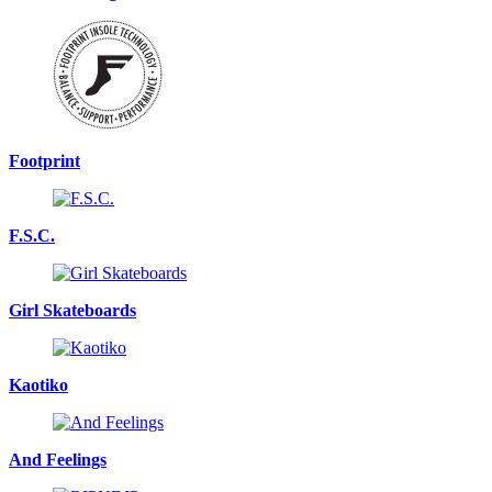
Footprint
F.S.C.
Girl Skateboards
Kaotiko
And Feelings