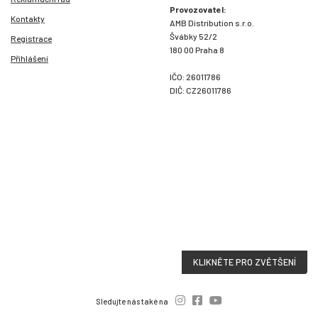
Provozovatel:
Kontakty
AMB Distribution s.r.o.
Švábky 52/2
Registrace
180 00 Praha 8
Přihlášení
IČO: 26011786
DIČ: CZ26011786
KLIKNĚTE PRO ZVĚTŠENÍ
Sledujte nás také na