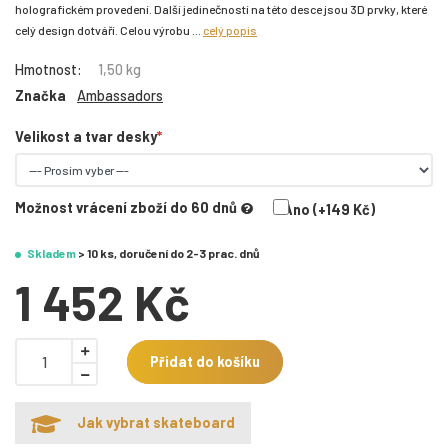
holografickém provedení. Další jedinečností na této desce jsou 3D prvky, které
celý design dotváří. Celou výrobu ...
celý popis
Hmotnost:
1,50 kg
Značka
Ambassadors
Velikost a tvar desky
Možnost vrácení zboží do 60 dnů
Ano (+149 Kč)
Skladem
> 10 ks, doručení do 2-3 prac. dnů
1 452 Kč
Přidat do košíku
Jak vybrat skateboard