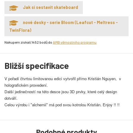
Jak si sestavit skateboard
nové desky - serie Bloom (Leafcut - Meltress -
TwinFlora)
Nákupem získáš 1452 bodů do
AMB věrnostního programu
Bližší specifikace
V pořadí čtvrtou limitovanou edici vytvořil přímo Kristián Nguyen, v
holografickém provedení.
Další jedinečností na této desce jsou 3D prvky, které celý design
dotváří.
Celou výrobu i "alchemii" má pod svou kotrolou Kristián.
Enjoy !! !!
Podobné produkty