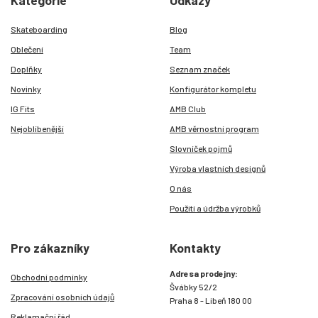
Kategorie
Odkazy
Skateboarding
Blog
Oblečení
Team
Doplňky
Seznam značek
Novinky
Konfigurátor kompletu
IG Fits
AMB Club
Nejoblíbenější
AMB věrnostní program
Slovníček pojmů
Výroba vlastních designů
O nás
Použití a údržba výrobků
Pro zákazníky
Kontakty
Adresa prodejny:
Obchodní podmínky
Švábky 52/2
Zpracování osobních údajů
Praha 8 - Libeň 180 00
Reklamační řád