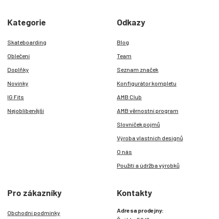
Kategorie
Odkazy
Skateboarding
Blog
Oblečení
Team
Doplňky
Seznam značek
Novinky
Konfigurátor kompletu
IG Fits
AMB Club
Nejoblíbenější
AMB věrnostní program
Slovníček pojmů
Výroba vlastních designů
O nás
Použití a údržba výrobků
Pro zákazníky
Kontakty
Adresa prodejny:
Obchodní podmínky