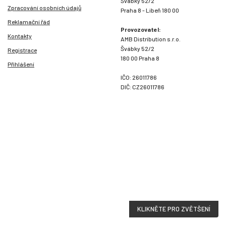
Švábky 52/2
Zpracování osobních údajů
Praha 8 - Libeň 180 00
Reklamační řád
Provozovatel:
Kontakty
AMB Distribution s.r.o.
Švábky 52/2
Registrace
180 00 Praha 8
Přihlášení
IČO: 26011786
DIČ: CZ26011786
KLIKNĚTE PRO ZVĚTŠENÍ