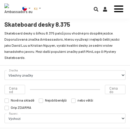
Kč
Skateboard desky 8.375
Skateboard desky s šířkou 8.375 palců jsou vhodné pro dospělé jezdce.
Doporučovaná značka Ambassadors, kterou využívají i nejlepší čeští jezdci
jako David Luu a Kristian Nguyen, vyrábí kvalitní desky ze sedmi vrstev
kanadského javoru. Mezi další populární značky patří MiniLogo či Mystery
Skateboards.
Značka
Cena
Cena
od
do
Nově na skladě
Nejoblíbenější
nebo větší
Grip ZDARMA
Řazení: