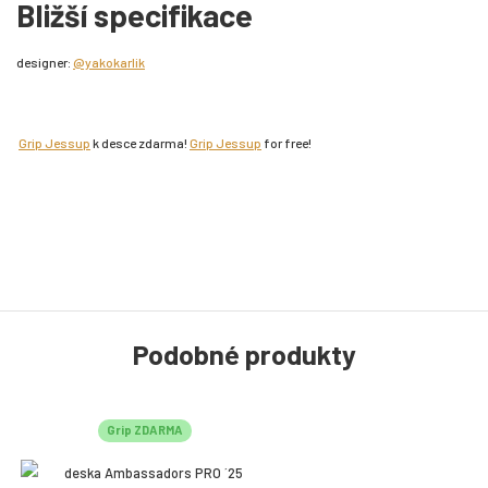
Bližší specifikace
designer:
@yakokarlik
Grip Jessup
k desce zdarma!
Grip Jessup
for free!
Podobné produkty
Grip ZDARMA