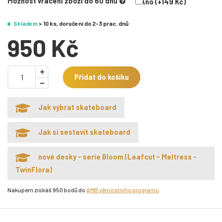
Možnost vrácení zboží do 60 dnů
Ano (+149 Kč)
Skladem
> 10 ks, doručení do 2-3 prac. dnů
950 Kč
Přidat do košíku
Jak vybrat skateboard
Jak si sestavit skateboard
nové desky - serie Bloom (Leafcut - Meltress -
TwinFlora)
Nákupem získáš 950 bodů do
AMB věrnostního programu