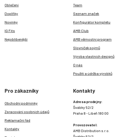
Oblečení
Team
Doplňky
Seznam značek
Novinky
Konfigurátor kompletu
IG Fits
AMB Club
Nejoblíbenější
AMB věrnostní program
Slovníček pojmů
Výroba vlastních designů
O nás
Použití a údržba výrobků
Pro zákazníky
Kontakty
Adresa prodejny:
Obchodní podmínky
Švábky 52/2
Zpracování osobních údajů
Praha 8 - Libeň 180 00
Reklamační řád
Provozovatel:
Kontakty
AMB Distribution s.r.o.
Švábky 52/2