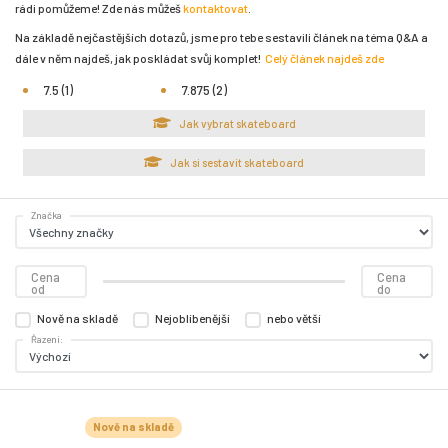
rádi pomůžeme! Zde nás můžeš
kontaktovat
.
Na základě nejčastějších dotazů, jsme pro tebe sestavili článek na téma Q&A a
dále v něm najdeš, jak poskládat svůj komplet!
Celý článek najdeš zde
7.5 (1)
7.875 (2)
Jak vybrat skateboard
Jak si sestavit skateboard
Značka
Cena
Cena
od
do
Nově na skladě
Nejoblíbenější
nebo větší
Řazení:
Nově na skladě