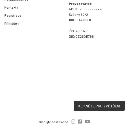
Provozovatel:
Kontakty
AMB Distribution s.r.o.
Švábky 52/2
Registrace
180 00 Praha 8
Přihlášení
IČO: 26011786
DIČ: CZ26011786
KLIKNĚTE PRO ZVĚTŠENÍ
Sledujte nás také na