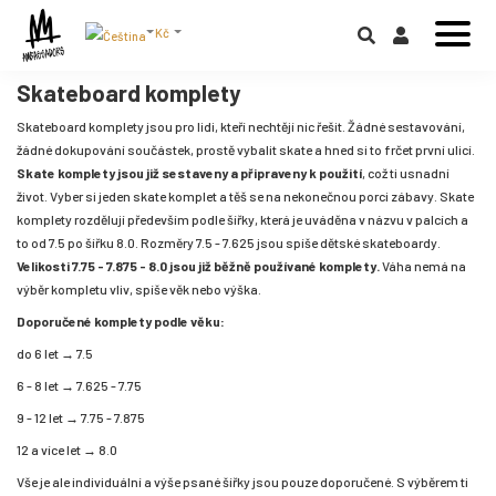
Kč
Skateboard komplety
Skateboard komplety jsou pro lidi, kteří nechtějí nic řešit. Žádné sestavování,
žádné dokupování součástek, prostě vybalit skate a hned si to frčet první ulicí.
Skate komplety jsou již sestaveny a připraveny k použití
, což ti usnadní
život. Vyber si jeden skate komplet a těš se na nekonečnou porci zábavy. Skate
komplety rozdělují především podle šířky, která je uváděna v názvu v palcích a
to od 7.5 po šířku 8.0. Rozměry 7.5 - 7.625 jsou spíše dětské skateboardy.
Velikosti 7.75 - 7.875 - 8.0 jsou již běžně používané komplety.
Váha nemá na
výběr kompletu vliv, spíše věk nebo výška.
Doporučené komplety podle věku:
do 6 let → 7.5
6 - 8 let → 7.625 - 7.75
9 - 12 let → 7.75 - 7.875
12 a více let → 8.0
Vše je ale individuální a výše psané šířky jsou pouze doporučené. S výběrem ti