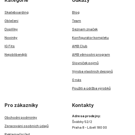
Skateboarding
Blog
Oblečení
Team
Doplňky
Seznam značek
Novinky
Konfigurátor kompletu
IG Fits
AMB Club
Nejoblíbenější
AMB věrnostní program
Slovníček pojmů
Výroba vlastních designů
O nás
Použití a údržba výrobků
Pro zákazníky
Kontakty
Adresa prodejny:
Obchodní podmínky
Švábky 52/2
Zpracování osobních údajů
Praha 8 - Libeň 180 00
Reklamační řád