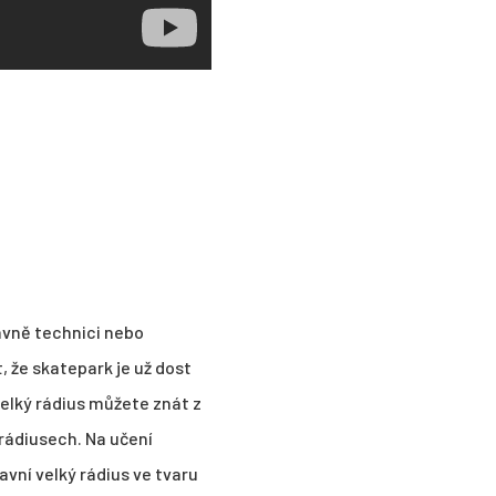
avně technici nebo
, že skatepark je už dost
velký rádius můžete znát z
v rádiusech. Na učení
avní velký rádius ve tvaru