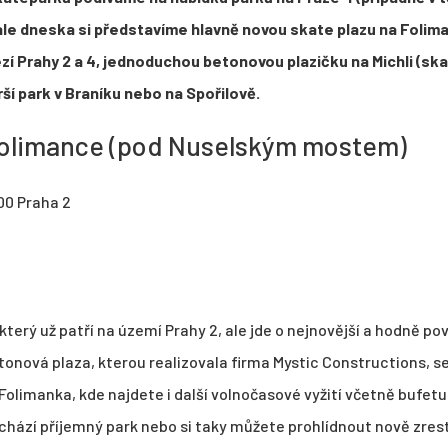
 ale dneska si představíme hlavně novou skate plazu na Foli
í Prahy 2 a 4, jednoduchou betonovou plazičku na Michli (s
ší park v Braníku nebo na Spořilově.
Folimance (pod Nuselským mostem)
00 Praha 2
který už patří na území Prahy 2, ale jde o nejnovější a hodně p
tonová plaza, kterou realizovala firma Mystic Constructions, s
limanka, kde najdete i další volnočasové vyžití včetně bufetu 
nachází příjemný park nebo si taky můžete prohlídnout nově zr