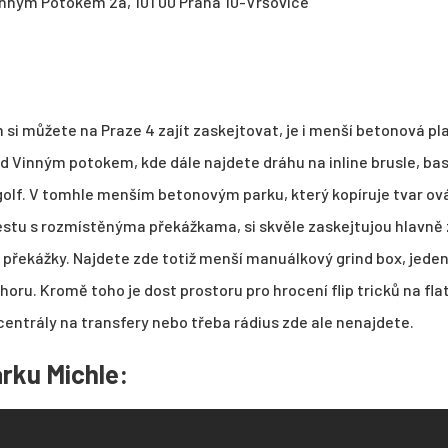
nným Potokem 2a, 101 00 Praha 10-Vršovice
si můžete na Praze 4 zajít zaskejtovat, je i menší betonová pla
d Vinným potokem, kde dále najdete dráhu na inline brusle, ba
golf. V tomhle menším betonovým parku, který kopíruje tvar ová
estu s rozmístěnýma překážkama, si skvěle zaskejtujou hlavně
 překážky. Najdete zde totiž menší manuálkový grind box, jeden 
horu. Kromě toho je dost prostoru pro hrocení flip tricků na fl
í centrály na transfery nebo třeba rádius zde ale nenajdete.
rku Michle: