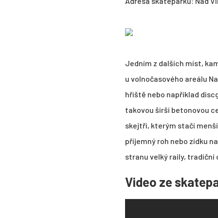
Adresa skateparku: Nad Vi
Jedním z dalších míst, kam 
u volnočasového areálu Na
hřiště nebo například disc
takovou širší betonovou c
skejtři, kterým stačí menší
příjemný roh nebo zídku na
stranu velký raily, tradičn
Video ze skatepa