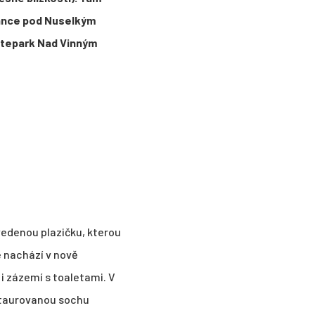
mance pod Nuselkým
katepark Nad Vinným
ovedenou plazičku, kterou
e nachází v nově
i zázemí s toaletami. V
estaurovanou sochu