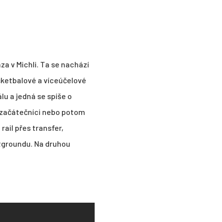
za v Michli. Ta se nachází
sketbalové a víceúčelové
lu a jedná se spíše o
 začátečníci nebo potom
rail přes transfer,
atgroundu. Na druhou