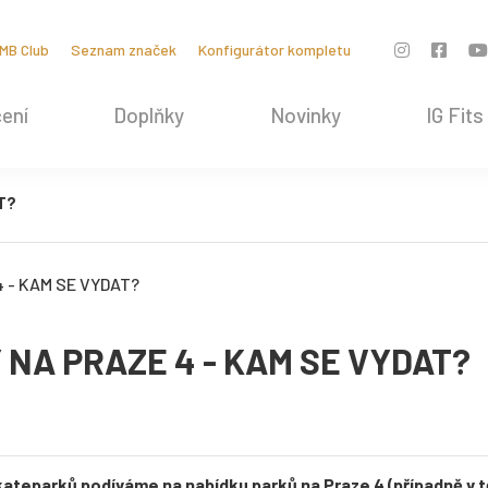
MB Club
Seznam značek
Konfigurátor kompletu
ení
Doplňky
Novinky
IG Fits
T?
NA PRAZE 4 - KAM SE VYDAT?
teparků podíváme na nabídku parků na Praze 4 (případně v tě