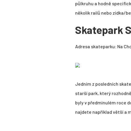
půlkruhu a hodně specific
několik railů nebo zídka/bed
Skatepark S
Adresa skateparku: Na Cho
Jedním z posledních skatep
starší park, který rozhodn
byly v předminulém roce do
najdete například větší a 