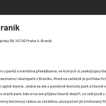
raník
inku 59, 147 00 Praha 4-Braník
 u parků s menšíma překážkama, ve kterých si zaskejtujou hl
seznamu i skatepark v Braníku. Hned na začátek je potřeba říct
ní úplně slavná. Jedná se ale o poměrně ikonický park a hlavně 
starší park, kde si na své přijdou hlavně skejtři, co rádi jezdí 
íjemný betonový rádius se zatáčkou, plus potom již zmiňovaný hl