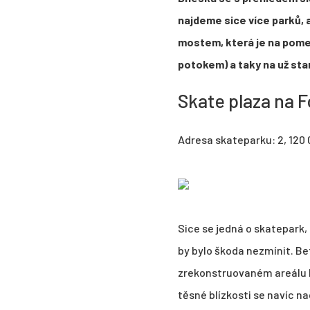
najdeme sice více parků,
mostem, která je na pomez
potokem) a taky na už star
Skate plaza na 
Adresa skateparku: 2, 120 
Sice se jedná o skatepark, 
by bylo škoda nezmínit. Be
zrekonstruovaném areálu Fo
těsné blízkosti se navíc 