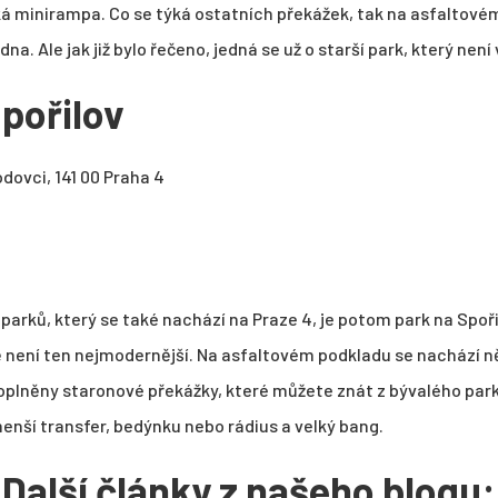
ká minirampa. Co se týká ostatních překážek, tak na asfaltové
na. Ale jak již bylo řečeno, jedná se už o starší park, který není
pořilov
dovci, 141 00 Praha 4
arků, který se také nachází na Praze 4, je potom park na Spořil
ě není ten nejmodernější. Na asfaltovém podkladu se nachází n
plněny staronové překážky, které můžete znát z bývalého parku
menší transfer, bedýnku nebo rádius a velký bang.
Další články z našeho blogu: