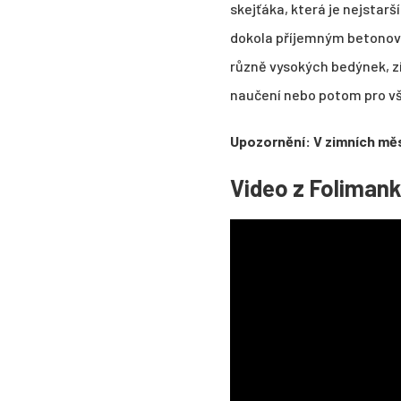
skejťáka, která je nejstar
dokola příjemným betonový
různě vysokých bedýnek, zí
naučení nebo potom pro vše
Upozornění: V zimních měs
Video z Folimank