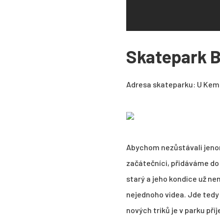
Skatepark B
Adresa skateparku: U Kemp
Abychom nezůstávali jenom
začátečníci, přidáváme do 
starý a jeho kondice už ne
nejednoho videa. Jde tedy o 
nových triků je v parku př