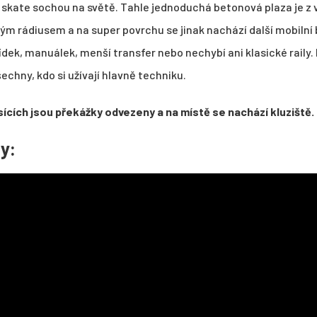
ší skate sochou na světě. Tahle jednoduchá betonová plaza je z
m rádiusem a na super povrchu se jinak nachází další mobilní
dek, manuálek, menší transfer nebo nechybí ani klasické raily. I
chny, kdo si užívají hlavně techniku.
ících jsou překážky odvezeny a na místě se nachází kluziště.
y: