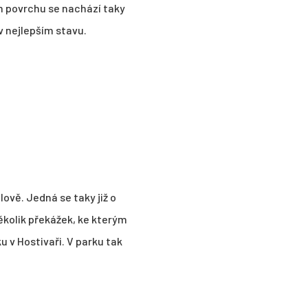
m povrchu se nachází taky
 v nejlepším stavu.
ově. Jedná se taky již o
ěkolik překážek, ke kterým
 v Hostivaři. V parku tak