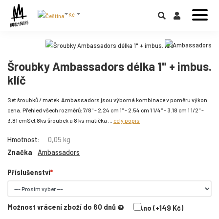
Kč
Šroubky Ambassadors délka 1" + imbus.
klíč
Set šroubků / matek Ambassadors jsou výborná kombinace v poměru výkon
cena. Přehled všech rozměrů: 7/8" - 2,24 cm 1" - 2.54 cm 1 1/4" - 3.18 cm 1 1/2" -
3.81 cmSet 8ks šroubek a 8 ks matička ...
celý popis
Hmotnost:
0,05 kg
Značka
Ambassadors
Příslušenství
Možnost vrácení zboží do 60 dnů
Ano (+149 Kč)