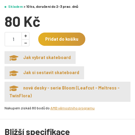
Skladem
> 10 ks, doručení do 2-3 prac. dnů
80 Kč
Přidat do košíku
Jak vybrat skateboard
Jak si sestavit skateboard
nové desky - serie Bloom (Leafcut - Meltress -
TwinFlora)
Nákupem získáš 80 bodů do
AMB věrnostního programu
Bližší specifikace