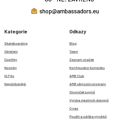
shop@ambassadors.eu
Kategorie
Odkazy
Skateboarding
Blog
Oblečení
Team
Doplňky
Seznam značek
Novinky
Konfigurátor kompletu
IG Fits
AMB Club
Nejoblíbenější
AMB věrnostní program
Slovníček pojmů
Výroba vlastních designů
O nás
Použití a údržba výrobků