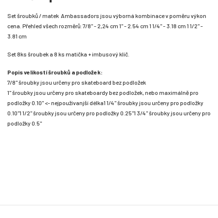
Set šroubků / matek Ambassadors jsou výborná kombinace v poměru výkon
cena. Přehled všech rozměrů: 7/8" - 2,24 cm 1" - 2.54 cm 1 1/4" - 3.18 cm 1 1/2" -
3.81 cm
Set 8ks šroubek a 8 ks matička + imbusový klíč.
Popis velikostí šroubků a podložek:
7/8" šroubky jsou určeny pro skateboard bez podložek
1" šroubky jsou určeny pro skateboardy bez podložek, nebo maximálně pro
podložky 0.10" <- nejpoužívanjší délka
1 1/4" šroubky jsou určeny pro podložky
0.10"
1 1/2" šroubky jsou určeny pro podložky 0.25"
1 3/4" šroubky jsou určeny pro
podložky 0.5"