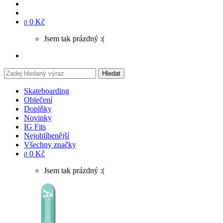
0 Kč
0
Jsem tak prázdný :(
Hledat
Skateboarding
Oblečení
Doplňky
Novinky
IG Fits
Nejoblíbenější
Všechny značky
0 Kč
0
Jsem tak prázdný :(