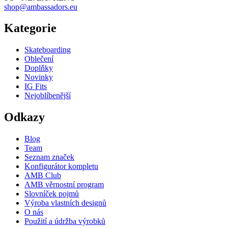
shop@ambassadors.eu
Kategorie
Skateboarding
Oblečení
Doplňky
Novinky
IG Fits
Nejoblíbenější
Odkazy
Blog
Team
Seznam značek
Konfigurátor kompletu
AMB Club
AMB věrnostní program
Slovníček pojmů
Výroba vlastních designů
O nás
Použití a údržba výrobků