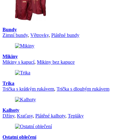
Bundy
Zimní bundy
,
Větrovky
,
Plátěné bundy
Mikiny
Mikiny s kapucí
,
Mikiny bez kapuce
Trika
Trička s krátkým rukávem
,
Trička s dlouhým rukávem
Kalhoty
Džíny
,
Kraťasy
,
Plátěné kalhoty
,
Tepláky
Ostatní oblečení