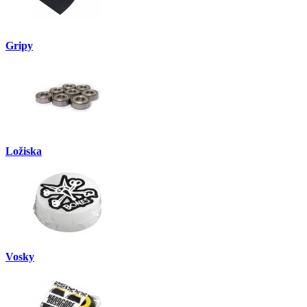
Gripy
Ložiska
Vosky