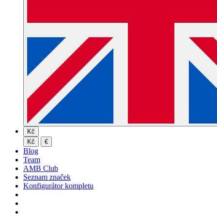
Kč
Kč
€
Blog
Team
AMB Club
Seznam značek
Konfigurátor kompletu