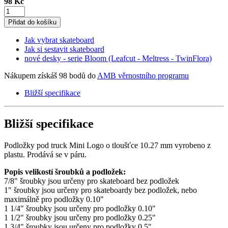
98 Kč
Přidat do košíku
Jak vybrat skateboard
Jak si sestavit skateboard
nové desky - serie Bloom (Leafcut - Meltress - TwinFlora)
Nákupem získáš 98 bodů do
AMB věrnostního programu
Bližší specifikace
Bližší specifikace
Podložky pod truck Mini Logo o tloušťce 10.27 mm vyrobeno z
plastu. Prodává se v páru.
Popis velikostí šroubků a podložek:
7/8" šroubky jsou určeny pro skateboard bez podložek
1" šroubky jsou určeny pro skateboardy bez podložek, nebo
maximálně pro podložky 0.10"
1 1/4" šroubky jsou určeny pro podložky 0.10"
1 1/2" šroubky jsou určeny pro podložky 0.25"
1 3/4" šroubky jsou určeny pro podložky 0.5"