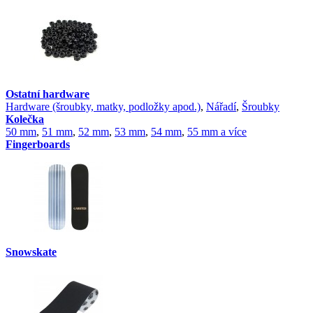
Ostatní hardware
Hardware (šroubky, matky, podložky apod.)
,
Nářadí
,
Šroubky
Kolečka
50 mm
,
51 mm
,
52 mm
,
53 mm
,
54 mm
,
55 mm a více
Fingerboards
Snowskate