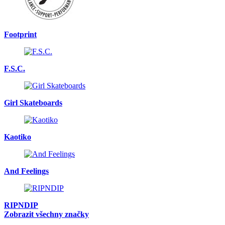
Footprint
F.S.C.
Girl Skateboards
Kaotiko
And Feelings
RIPNDIP
Zobrazit všechny značky