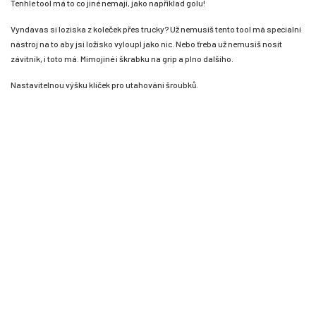
Tenhle tool má to co jiné nemají, jako například golu!
Vyndavas si loziska z koleček přes trucky? Už nemusíš tento tool má specialní
nástroj na to aby jsi ložisko vyloupl jako nic. Nebo ťreba už nemusiš nosit
závitník, i toto má. Mimojiné i škrabku na grip a plno dalšího.
Nastavitelnou výšku klíček pro utahování šroubků.