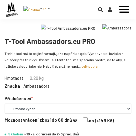
Kč
T-Tool Ambassadors.eu PRO
Tenhle tool má to co jiné nemají, jako například golu!Vyndavas si loziska z
koleček přes trucky? Už nemusíš tento tool má specialní nástroj na to aby jsi
ložisko vyloupl jako nic. Nebo ťreba už nemusi...
celý popis
Hmotnost:
0,20 kg
Značka
Ambassadors
Příslušenství
Možnost vrácení zboží do 60 dnů
Ano (+149 Kč)
Skladem
> 10 ks, doručení do 2-3 prac. dnů