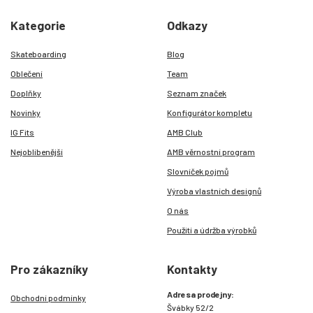
Kategorie
Odkazy
Skateboarding
Blog
Oblečení
Team
Doplňky
Seznam značek
Novinky
Konfigurátor kompletu
IG Fits
AMB Club
Nejoblíbenější
AMB věrnostní program
Slovníček pojmů
Výroba vlastních designů
O nás
Použití a údržba výrobků
Pro zákazníky
Kontakty
Adresa prodejny:
Obchodní podmínky
Švábky 52/2