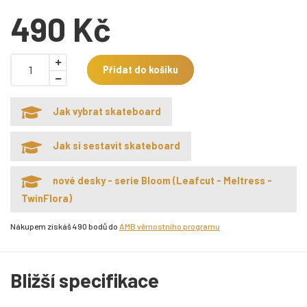
490 Kč
Přidat do košíku
Jak vybrat skateboard
Jak si sestavit skateboard
nové desky - serie Bloom (Leafcut - Meltress -
TwinFlora)
Nákupem získáš 490 bodů do
AMB věrnostního programu
Bližší specifikace