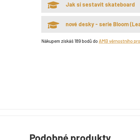
Jak si sestavit skateboard
nové desky - serie Bloom (Lea
Nákupem získáš 189 bodů do
AMB věrnostního pr
Podobné produkty