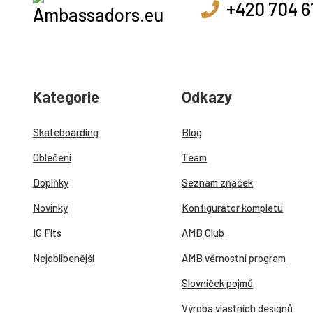
+420 704 6
Kategorie
Odkazy
Skateboarding
Blog
Oblečení
Team
Doplňky
Seznam značek
Novinky
Konfigurátor kompletu
IG Fits
AMB Club
Nejoblíbenější
AMB věrnostní program
Slovníček pojmů
Výroba vlastních designů