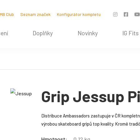
MB Club
Seznam značek
Konfigurátor kompletu
ení
Doplňky
Novinky
IG Fits
Grip Jessup P
Distribuce Ambassadors zastupuje v ČR kompletní 
výrobou skateboard gripů top kvality. Kromě tradi
Hmotnost:
0,12 kg