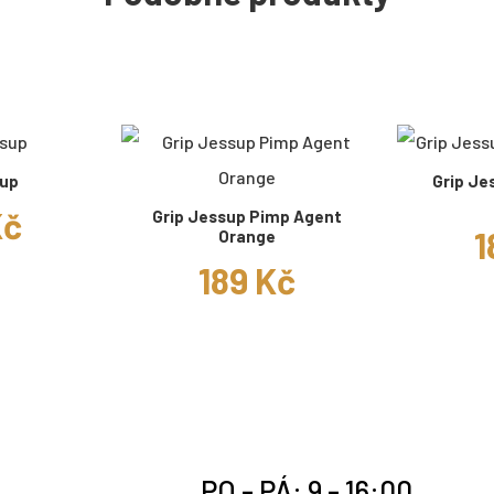
sup
Grip Je
Kč
Grip Jessup Pimp Agent
1
Orange
189 Kč
PO - PÁ: 9 - 16:00