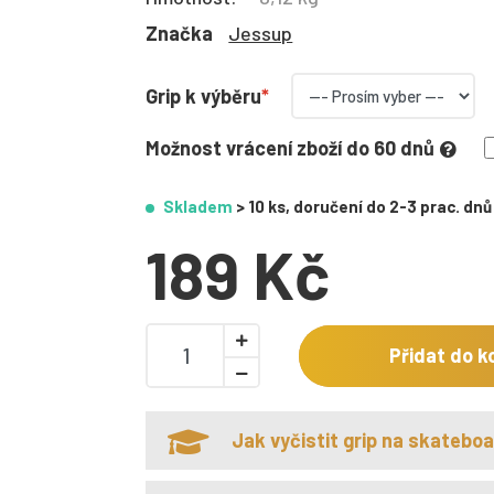
Značka
Jessup
Grip k výběru
Možnost vrácení zboží do 60 dnů
Skladem
> 10 ks, doručení do 2-3 prac. dnů
189 Kč
Přidat do k
Jak vyčistit grip na skatebo