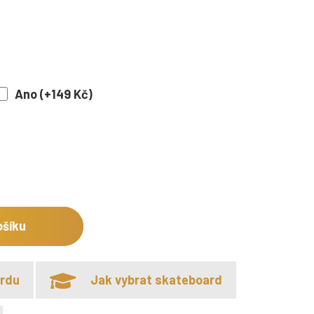
Ano (+149 Kč)
ošíku
ardu
Jak vybrat skateboard