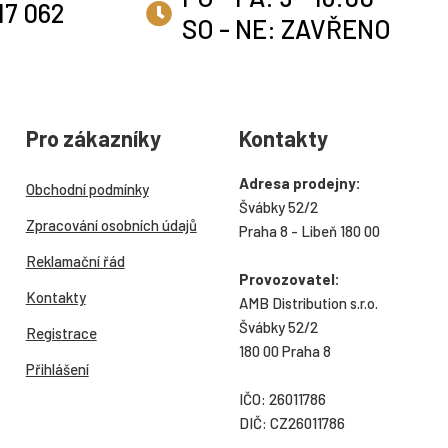
17 062
SO - NE: ZAVŘENO
Pro zákazníky
Kontakty
Adresa prodejny:
Obchodní podmínky
Švábky 52/2
Zpracování osobních údajů
Praha 8 - Libeň 180 00
Reklamační řád
Provozovatel:
Kontakty
AMB Distribution s.r.o.
Švábky 52/2
Registrace
180 00 Praha 8
Přihlášení
IČO: 26011786
DIČ: CZ26011786